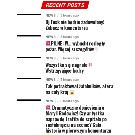
RECENT POSTS
NEWS
3 hours ago
Oj Tusk nie będzie zadowolony!
Zobacz w komentarzu
NEWS
3 hours ago
PILNE: W… wybuchł rozległy
pożar. Więcej szczegółów
NEWS
5 hours ago
Wszystko się nagrało
Wstrząsające kadry
NEWS
5 hours ago
Tak potraktował żałobników, afera
na cały kraj
NEWS
6 hours ago
Dramatyczne doniesienia o
Maryli Rodowicz! Czy artystka
naprawdę trafiła do szpitala po
zasłabnięciu na scenie? Cała
historia w pierwszym komentarzu