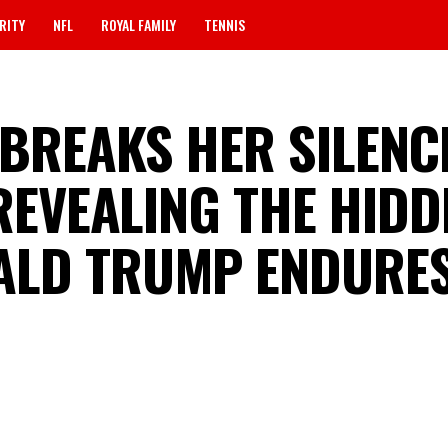
RITY
NFL
ROYAL FAMILY
TENNIS
BREAKS HER SILENC
 REVEALING THE HIDD
ALD TRUMP ENDURE