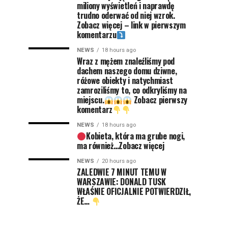
miliony wyświetleń i naprawdę
trudno oderwać od niej wzrok.
Zobacz więcej – link w pierwszym
komentarzu
NEWS
18 hours ago
Wraz z mężem znaleźliśmy pod
dachem naszego domu dziwne,
różowe obiekty i natychmiast
zamroziliśmy to, co odkryliśmy na
miejscu.
Zobacz pierwszy
komentarz
NEWS
18 hours ago
Kobieta, która ma grube nogi,
ma również…Zobacz więcej
NEWS
20 hours ago
ZALEDWIE 7 MINUT TEMU W
WARSZAWIE: DONALD TUSK
WŁAŚNIE OFICJALNIE POTWIERDZIŁ,
ŻE…