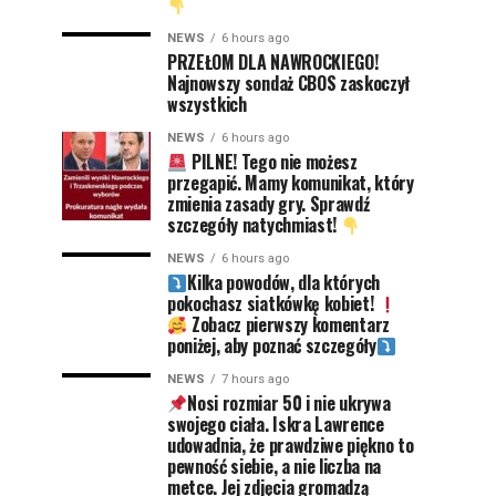
NEWS
6 hours ago
PRZEŁOM DLA NAWROCKIEGO!
Najnowszy sondaż CBOS zaskoczył
wszystkich
NEWS
6 hours ago
PILNE! Tego nie możesz
przegapić. Mamy komunikat, który
zmienia zasady gry. Sprawdź
szczegóły natychmiast!
NEWS
6 hours ago
Kilka powodów, dla których
pokochasz siatkówkę kobiet!
Zobacz pierwszy komentarz
poniżej, aby poznać szczegóły
NEWS
7 hours ago
Nosi rozmiar 50 i nie ukrywa
swojego ciała. Iskra Lawrence
udowadnia, że prawdziwe piękno to
pewność siebie, a nie liczba na
metce. Jej zdjęcia gromadzą