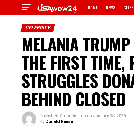
HOME
NEWS
CELEB
CELEBRITY
MELANIA TRUMP 
THE FIRST TIME,
STRUGGLES DON
BEHIND CLOSED
Published
7 months ago
on
January 15, 2026
By
Donald Reese