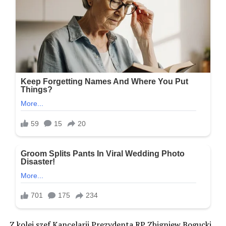
Z kolei szef Kancelarii Prezydenta RP Zbigniew Bogucki