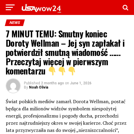
NEWS
7 MINUT TEMU: Smutny koniec
Doroty Wellman – Jej syn zapłakał i
potwierdził smutną wiadomość ……
Przeczytaj więcej w pierwszym
komentarzu
Published
2 months ago
on
June 1, 2026
By
Noah Olivia
Świat polskich mediów zamarł. Dorota Wellman, postać
będąca dla milionów widzów symbolem niespożytej
energii, profesjonalizmu i pogody ducha, przechodzi
przez najtrudniejszy okres w swojej karierze. Choć przez
lata przyzwyczaiła nas do swojej „niezniszczalności”,