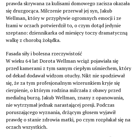
prawda skrywana za kulisami domowego zacisza okazała
się druzgocąca. Milczenie przerwał jej syn, Jakub
Wellman, który w przypływie ogromnych emocji i ze
łzami w oczach potwierdził to, o czym dotąd jedynie
szeptano: dziennikarka od miesięcy toczy dramatyczną
walkę z chorobą żołądka.
Fasada siły i bolesna rzeczywistość
W wieku 64 lat Dorota Wellman wciąż pojawiała się
przed kamerami z tym samym ciepłym uśmiechem, który
od dekad dodawał widzom otuchy. Nikt nie spodziewał
się, że za tym profesjonalnym wizerunkiem kryje się
cierpienie, o którym rodzina milczała z obawy przed
medialną burzą. Jakub Wellman, znany z opanowania,
nie wytrzymał jednak narastającej presji. Podczas
poruszającego wyznania, drżącym głosem wyjawił
prawdę o stanie zdrowia matki, po czym rozpłakał się na
oczach wszystkich.