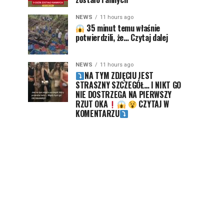
NEWS
11 hours ago
35 minut temu właśnie
potwierdzili, że… Czytaj dalej
NEWS
11 hours ago
NA TYM ZDJĘCIU JEST
STRASZNY SZCZEGÓŁ… I NIKT GO
NIE DOSTRZEGA NA PIERWSZY
RZUT OKA
CZYTAJ W
KOMENTARZU