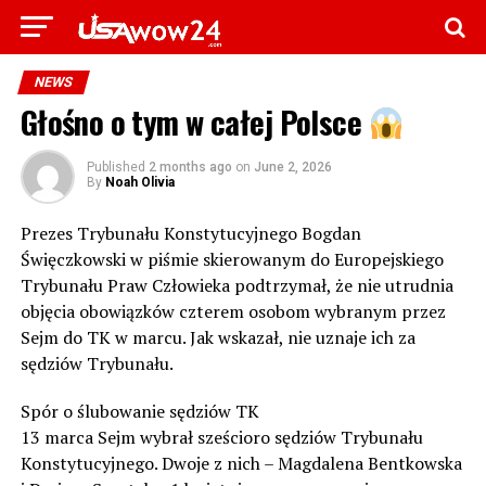
NEWS
Głośno o tym w całej Polsce
Published
2 months ago
on
June 2, 2026
By
Noah Olivia
Prezes Trybunału Konstytucyjnego Bogdan
Święczkowski w piśmie skierowanym do Europejskiego
Trybunału Praw Człowieka podtrzymał, że nie utrudnia
objęcia obowiązków czterem osobom wybranym przez
Sejm do TK w marcu. Jak wskazał, nie uznaje ich za
sędziów Trybunału.
Spór o ślubowanie sędziów TK
13 marca Sejm wybrał sześcioro sędziów Trybunału
Konstytucyjnego. Dwoje z nich – Magdalena Bentkowska