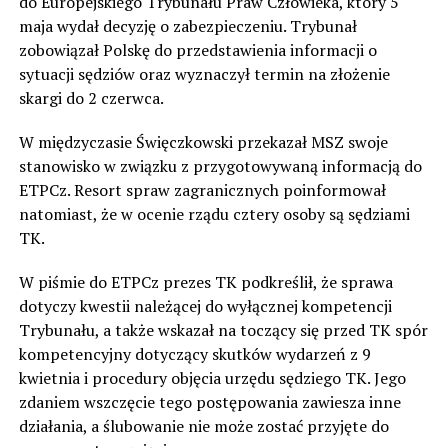
do Europejskiego Trybunału Praw Człowieka, który 5
maja wydał decyzję o zabezpieczeniu. Trybunał
zobowiązał Polskę do przedstawienia informacji o
sytuacji sędziów oraz wyznaczył termin na złożenie
skargi do 2 czerwca.
W międzyczasie Święczkowski przekazał MSZ swoje
stanowisko w związku z przygotowywaną informacją do
ETPCz. Resort spraw zagranicznych poinformował
natomiast, że w ocenie rządu cztery osoby są sędziami
TK.
W piśmie do ETPCz prezes TK podkreślił, że sprawa
dotyczy kwestii należącej do wyłącznej kompetencji
Trybunału, a także wskazał na toczący się przed TK spór
kompetencyjny dotyczący skutków wydarzeń z 9
kwietnia i procedury objęcia urzędu sędziego TK. Jego
zdaniem wszczęcie tego postępowania zawiesza inne
działania, a ślubowanie nie może zostać przyjęte do