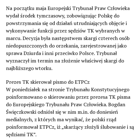
Na początku maja Europejski Trybunał Praw Człowieka
wydał środek tymczasowy, zobowiązując Polskę do
powstrzymania się od działań utrudniających objęcie i
wykonywanie funkcji przez sędziów TK wybranych w
marcu. Decyzja była następstwem skargi czterech osób
niedopuszczonych do orzekania, zarejestrowanej jako
sprawa Dziurda i inni przeciwko Polsce. Trybunał
wyznaczył im termin na złożenie właściwej skargi do
najbliższego wtorku.
Prezes TK skierował pismo do ETPCz
W poniedziałek na stronie Trybunału Konstytucyjnego
poinformowano o skierowaniu przez prezesa TK pisma
do Europejskiego Trybunału Praw Człowieka. Bogdan
Święczkowski odniósł się w nim m.in. do doniesień
medialnych, z których ma wynikać, że polski rząd
poinformował ETPCz, iż „skarżący złożyli ślubowanie i są
sędziami TK”.