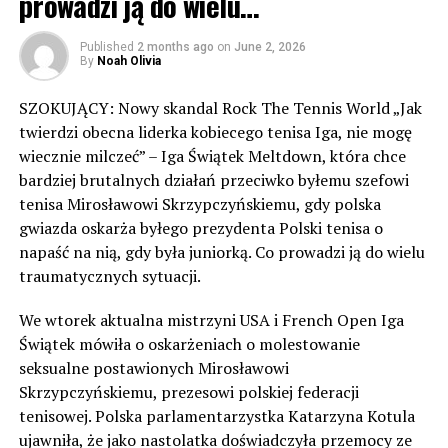
prowadzi ją do wielu…
Published
2 months ago
on
June 2, 2026
By
Noah Olivia
SZOKUJĄCY: Nowy skandal Rock The Tennis World „Jak
twierdzi obecna liderka kobiecego tenisa Iga, nie mogę
wiecznie milczeć” – Iga Świątek Meltdown, która chce
bardziej brutalnych działań przeciwko byłemu szefowi
tenisa Mirosławowi Skrzypczyńskiemu, gdy polska
gwiazda oskarża byłego prezydenta Polski tenisa o
napaść na nią, gdy była juniorką. Co prowadzi ją do wielu
traumatycznych sytuacji.
We wtorek aktualna mistrzyni USA i French Open Iga
Świątek mówiła o oskarżeniach o molestowanie
seksualne postawionych Mirosławowi
Skrzypczyńskiemu, prezesowi polskiej federacji
tenisowej. Polska parlamentarzystka Katarzyna Kotula
ujawniła, że ​​jako nastolatka doświadczyła przemocy ze