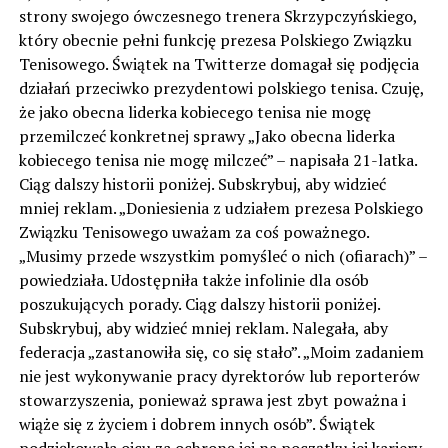
strony swojego ówczesnego trenera Skrzypczyńskiego,
który obecnie pełni funkcję prezesa Polskiego Związku
Tenisowego. Świątek na Twitterze domagał się podjęcia
działań przeciwko prezydentowi polskiego tenisa. Czuję,
że jako obecna liderka kobiecego tenisa nie mogę
przemilczeć konkretnej sprawy „Jako obecna liderka
kobiecego tenisa nie mogę milczeć” – napisała 21-latka.
Ciąg dalszy historii poniżej. Subskrybuj, aby widzieć
mniej reklam. „Doniesienia z udziałem prezesa Polskiego
Związku Tenisowego uważam za coś poważnego.
„Musimy przede wszystkim pomyśleć o nich (ofiarach)” –
powiedziała. Udostępniła także infolinie dla osób
poszukujących porady. Ciąg dalszy historii poniżej.
Subskrybuj, aby widzieć mniej reklam. Nalegała, aby
federacja „zastanowiła się, co się stało”. „Moim zadaniem
nie jest wykonywanie pracy dyrektorów lub reporterów
stowarzyszenia, ponieważ sprawa jest zbyt poważna i
wiąże się z życiem i dobrem innych osób”. Świątek