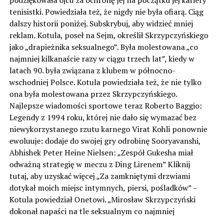
podziękowała ojcu za ochronę jej na początku jej kariery
tenisistki. Powiedziała też, że nigdy nie była ofiarą. Ciąg
dalszy historii poniżej. Subskrybuj, aby widzieć mniej
reklam. Kotula, poseł na Sejm, określił Skrzypczyńskiego
jako „drapieżnika seksualnego”. Była molestowana „co
najmniej kilkanaście razy w ciągu trzech lat”, kiedy w
latach 90. była związana z klubem w północno-
wschodniej Polsce. Kotula powiedziała też, że nie tylko
ona była molestowana przez Skrzypczyńskiego.
Najlepsze wiadomości sportowe teraz Roberto Baggio:
Legendy z 1994 roku, której nie dało się wymazać bez
niewykorzystanego rzutu karnego Virat Kohli ponownie
ewoluuje: dodaje do swojej gry odrobinę Sooryavanshi,
Abhishek Peter Heine Nielsen: „Zespół Gukesha miał
odważną strategię w meczu z Ding Lirenem” Kliknij
tutaj, aby uzyskać więcej „Za zamkniętymi drzwiami
dotykał moich miejsc intymnych, piersi, pośladków” –
Kotula powiedział Onetowi. „Mirosław Skrzypczyński
dokonał napaści na tle seksualnym co najmniej