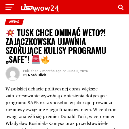
NEWS
TUSK CHCE OMINĄĆ WETO?!
ZAJĄCZKOWSKA UJAWNIA
SZOKUJĄCE KULISY PROGRAMU
„SAFE”!
Published
2 months ago
on
June 3, 2026
By
Noah Olivia
W polskiej debacie politycznej coraz większe
zainteresowanie wywołują doniesienia dotyczące
programu SAFE oraz sposobu, w jaki rząd prowadzi
rozmowy związane z jego finansowaniem. W centrum
uwagi znaleźli się premier Donald Tusk, wicepremier
Władysław Kosiniak-Kamysz oraz przedstawiciele