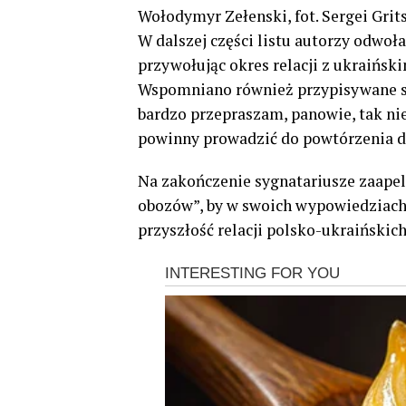
Wołodymyr Zełenski, fot. Sergei Grit
W dalszej części listu autorzy odwoła
przywołując okres relacji z ukraińsk
Wspomniano również przypisywane sł
bardzo przepraszam, panowie, tak nie
powinny prowadzić do powtórzenia da
Na zakończenie sygnatariusze zaapel
obozów”, by w swoich wypowiedziach 
przyszłość relacji polsko-ukraińskic