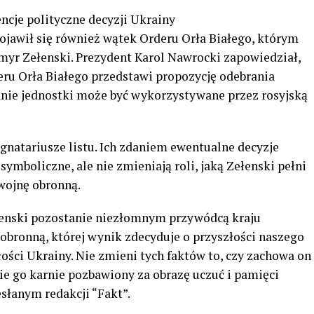
ncje polityczne decyzji Ukrainy
ojawił się również wątek Orderu Orła Białego, którym
yr Zełenski. Prezydent Karol Nawrocki zapowiedział,
eru Orła Białego przedstawi propozycję odebrania
nie jednostki może być wykorzystywane przez rosyjską
ygnatariusze listu. Ich zdaniem ewentualne decyzje
ymboliczne, ale nie zmieniają roli, jaką Zełenski pełni
wojnę obronną.
enski pozostanie niezłomnym przywódcą kraju
obronną, której wynik zdecyduje o przyszłości naszego
łości Ukrainy. Nie zmieni tych faktów to, czy zachowa on
nie go karnie pozbawiony za obrazę uczuć i pamięci
słanym redakcji “Fakt”.