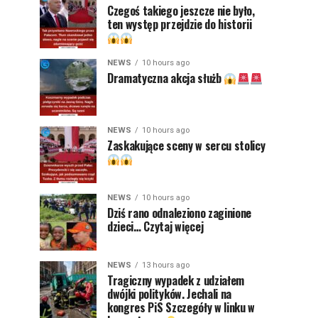
Czegoś takiego jeszcze nie było,
ten występ przejdzie do historii
NEWS
10 hours ago
Dramatyczna akcja służb
NEWS
10 hours ago
Zaskakujące sceny w sercu stolicy
NEWS
10 hours ago
Dziś rano odnaleziono zaginione
dzieci… Czytaj więcej
NEWS
13 hours ago
Tragiczny wypadek z udziałem
dwójki polityków. Jechali na
kongres PiS Szczegóły w linku w