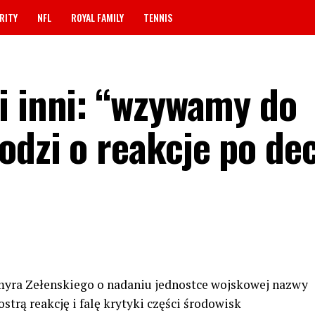
RITY
NFL
ROYAL FAMILY
TENNIS
i inni: “wzywamy do
dzi o reakcje po dec
yra Zełenskiego o nadaniu jednostce wojskowej nazwy
trą reakcję i falę krytyki części środowisk