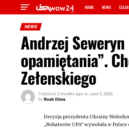
HOME
NEWS
CELEB
NEWS
Andrzej Seweryn 
opamiętania”. Cho
Zełenskiego
Published
2 months ago
on
June 3, 2026
By
Noah Olivia
Decyzja prezydenta Ukrainy Wołodym
„Bohaterów UPA” wywołała w Polsce os