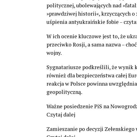
politycznej, ubolewających nad »fat
»prawdziwej historii«, krzyczących o
uśpienia antyukraińskie fobie – czyt
W ich ocenie kluczowe jest to, że ukr
przeciwko Rosji, a sama nazwa – choć
wojny.
Sygnatariusze podkreślili, że wynik k
również dla bezpieczeństwa całej Eur
reakcja w Polsce powinna uwzględniać
geopolityczną.
Ważne posiedzenie PiS na Nowogrodz
Czytaj dalej
Zamieszanie po decyzji Zełenskiego w