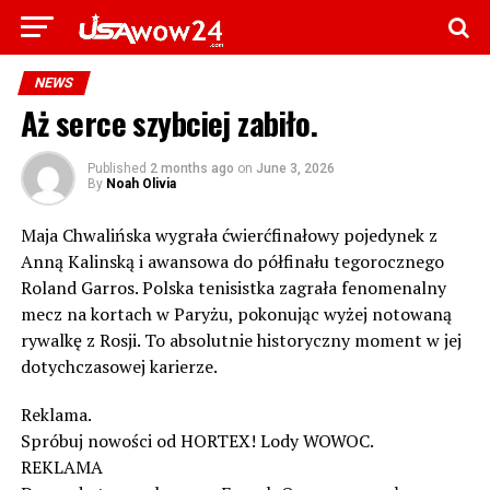
NEWS
Aż serce szybciej zabiło.
Published
2 months ago
on
June 3, 2026
By
Noah Olivia
Maja Chwalińska wygrała ćwierćfinałowy pojedynek z
Anną Kalinską i awansowa do półfinału tegorocznego
Roland Garros. Polska tenisistka zagrała fenomenalny
mecz na kortach w Paryżu, pokonując wyżej notowaną
rywalkę z Rosji. To absolutnie historyczny moment w jej
dotychczasowej karierze.
Reklama.
Spróbuj nowości od HORTEX! Lody WOWOC.
REKLAMA