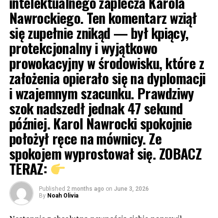
intelektualnego zaplecza Karola
Nawrockiego. Ten komentarz wziął
się zupełnie znikąd — był kpiący,
protekcjonalny i wyjątkowo
prowokacyjny w środowisku, które z
założenia opierało się na dyplomacji
i wzajemnym szacunku. Prawdziwy
szok nadszedł jednak 47 sekund
później. Karol Nawrocki spokojnie
położył ręce na mównicy. Ze
spokojem wyprostował się. ZOBACZ
TERAZ:
Published
2 months ago
on
June 3, 2026
By
Noah Olivia