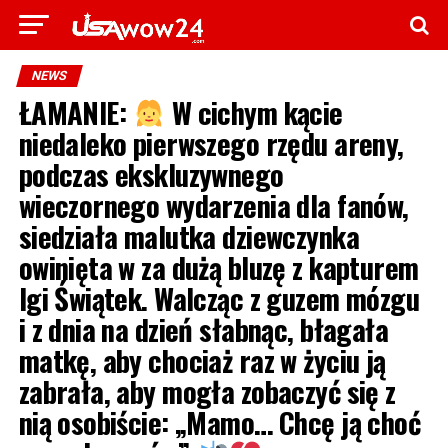
NEWS
ŁAMANIE:
W cichym kącie
niedaleko pierwszego rzędu areny,
podczas ekskluzywnego
wieczornego wydarzenia dla fanów,
siedziała malutka dziewczynka
owinięta w za dużą bluzę z kapturem
Igi Świątek. Walcząc z guzem mózgu
i z dnia na dzień słabnąc, błagała
matkę, aby chociaż raz w życiu ją
zabrała, aby mogła zobaczyć się z
nią osobiście: „Mamo… Chcę ją choć