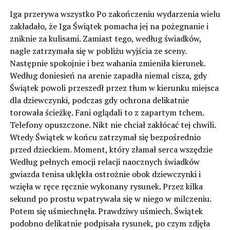
Iga przerywa wszystko Po zakończeniu wydarzenia wielu
zakładało, że Iga Świątek pomacha jej na pożegnanie i
zniknie za kulisami. Zamiast tego, według świadków,
nagle zatrzymała się w pobliżu wyjścia ze sceny.
Następnie spokojnie i bez wahania zmieniła kierunek.
Według doniesień na arenie zapadła niemal cisza, gdy
Świątek powoli przeszedł przez tłum w kierunku miejsca
dla dziewczynki, podczas gdy ochrona delikatnie
torowała ścieżkę. Fani oglądali to z zapartym tchem.
Telefony opuszczone. Nikt nie chciał zakłócać tej chwili.
Wtedy Świątek w końcu zatrzymał się bezpośrednio
przed dzieckiem. Moment, który złamał serca wszędzie
Według pełnych emocji relacji naocznych świadków
gwiazda tenisa uklękła ostrożnie obok dziewczynki i
wzięła w ręce ręcznie wykonany rysunek. Przez kilka
sekund po prostu wpatrywała się w niego w milczeniu.
Potem się uśmiechnęła. Prawdziwy uśmiech. Świątek
podobno delikatnie podpisała rysunek, po czym zdjęła