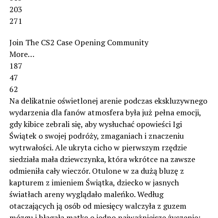
203
271
Join The CS2 Case Opening Community
More…
187
47
62
Na delikatnie oświetlonej arenie podczas ekskluzywnego
wydarzenia dla fanów atmosfera była już pełna emocji,
gdy kibice zebrali się, aby wysłuchać opowieści Igi
Świątek o swojej podróży, zmaganiach i znaczeniu
wytrwałości. Ale ukryta cicho w pierwszym rzędzie
siedziała mała dziewczynka, która wkrótce na zawsze
odmieniła cały wieczór. Otulone w za dużą bluzę z
kapturem z imieniem Świątka, dziecko w jasnych
światłach areny wyglądało maleńko. Według
otaczających ją osób od miesięcy walczyła z guzem
mózgu i błagała matkę o jedno najważniejsze życzenie: