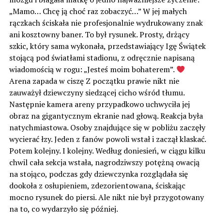
„Mamo… Chcę ją choć raz zobaczyć…” W jej małych
rączkach ściskała nie profesjonalnie wydrukowany znak
ani kosztowny baner. To był rysunek. Prosty, drżący
szkic, który sama wykonała, przedstawiający Igę Świątek
stojącą pod światłami stadionu, z odręcznie napisaną
wiadomością w rogu: „Jesteś moim bohaterem”.
Arena zapada w ciszę Z początku prawie nikt nie
zauważył dziewczyny siedzącej cicho wśród tłumu.
Następnie kamera areny przypadkowo uchwyciła jej
obraz na gigantycznym ekranie nad głową. Reakcja była
natychmiastowa. Osoby znajdujące się w pobliżu zaczęły
wycierać łzy. Jeden z fanów powoli wstał i zaczął klaskać.
Potem kolejny. I kolejny. Według doniesień, w ciągu kilku
chwil cała sekcja wstała, nagrodziwszy potężną owacją
na stojąco, podczas gdy dziewczynka rozglądała się
dookoła z osłupieniem, zdezorientowana, ściskając
mocno rysunek do piersi. Ale nikt nie był przygotowany
na to, co wydarzyło się później.