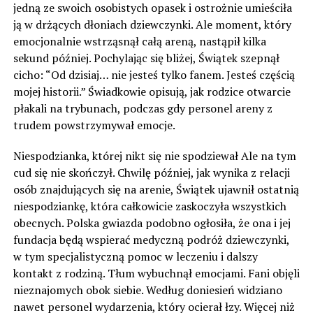
jedną ze swoich osobistych opasek i ostrożnie umieściła
ją w drżących dłoniach dziewczynki. Ale moment, który
emocjonalnie wstrząsnął całą areną, nastąpił kilka
sekund później. Pochylając się bliżej, Świątek szepnął
cicho: “Od dzisiaj… nie jesteś tylko fanem. Jesteś częścią
mojej historii.” Świadkowie opisują, jak rodzice otwarcie
płakali na trybunach, podczas gdy personel areny z
trudem powstrzymywał emocje.
Niespodzianka, której nikt się nie spodziewał Ale na tym
cud się nie skończył. Chwilę później, jak wynika z relacji
osób znajdujących się na arenie, Świątek ujawnił ostatnią
niespodziankę, która całkowicie zaskoczyła wszystkich
obecnych. Polska gwiazda podobno ogłosiła, że ​​ona i jej
fundacja będą wspierać medyczną podróż dziewczynki,
w tym specjalistyczną pomoc w leczeniu i dalszy
kontakt z rodziną. Tłum wybuchnął emocjami. Fani objęli
nieznajomych obok siebie. Według doniesień widziano
nawet personel wydarzenia, który ocierał łzy. Więcej niż