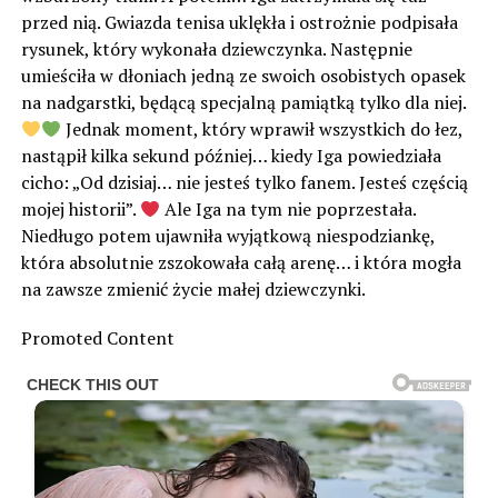
przed nią. Gwiazda tenisa uklękła i ostrożnie podpisała
rysunek, który wykonała dziewczynka. Następnie
umieściła w dłoniach jedną ze swoich osobistych opasek
na nadgarstki, będącą specjalną pamiątką tylko dla niej.
Jednak moment, który wprawił wszystkich do łez,
nastąpił kilka sekund później… kiedy Iga powiedziała
cicho: „Od dzisiaj… nie jesteś tylko fanem. Jesteś częścią
mojej historii”.
Ale Iga na tym nie poprzestała.
Niedługo potem ujawniła wyjątkową niespodziankę,
która absolutnie zszokowała całą arenę… i która mogła
na zawsze zmienić życie małej dziewczynki.
Promoted Content