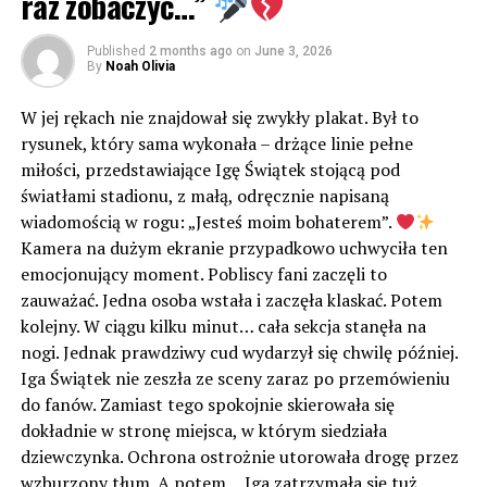
raz zobaczyć…”
Published
2 months ago
on
June 3, 2026
By
Noah Olivia
W jej rękach nie znajdował się zwykły plakat. Był to
rysunek, który sama wykonała – drżące linie pełne
miłości, przedstawiające Igę Świątek stojącą pod
światłami stadionu, z małą, odręcznie napisaną
wiadomością w rogu: „Jesteś moim bohaterem”.
Kamera na dużym ekranie przypadkowo uchwyciła ten
emocjonujący moment. Pobliscy fani zaczęli to
zauważać. Jedna osoba wstała i zaczęła klaskać. Potem
kolejny. W ciągu kilku minut… cała sekcja stanęła na
nogi. Jednak prawdziwy cud wydarzył się chwilę później.
Iga Świątek nie zeszła ze sceny zaraz po przemówieniu
do fanów. Zamiast tego spokojnie skierowała się
dokładnie w stronę miejsca, w którym siedziała
dziewczynka. Ochrona ostrożnie utorowała drogę przez
wzburzony tłum. A potem… Iga zatrzymała się tuż