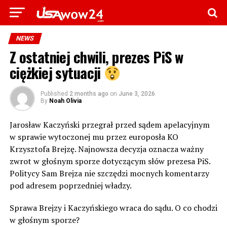
NEWS
Z ostatniej chwili, prezes PiS w
ciężkiej sytuacji
Published
2 months ago
on
June 3, 2026
By
Noah Olivia
Jarosław Kaczyński przegrał przed sądem apelacyjnym
w sprawie wytoczonej mu przez europosła KO
Krzysztofa Brejzę. Najnowsza decyzja oznacza ważny
zwrot w głośnym sporze dotyczącym słów prezesa PiS.
Politycy Sam Brejza nie szczędzi mocnych komentarzy
pod adresem poprzedniej władzy.
Sprawa Brejzy i Kaczyńskiego wraca do sądu. O co chodzi
w głośnym sporze?