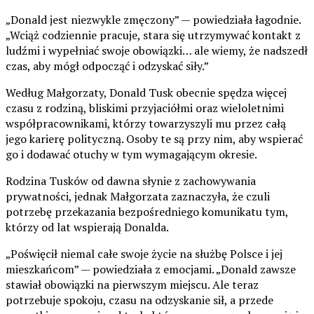
„Donald jest niezwykle zmęczony” — powiedziała łagodnie.
„Wciąż codziennie pracuje, stara się utrzymywać kontakt z
ludźmi i wypełniać swoje obowiązki… ale wiemy, że nadszedł
czas, aby mógł odpocząć i odzyskać siły.”
Według Małgorzaty, Donald Tusk obecnie spędza więcej
czasu z rodziną, bliskimi przyjaciółmi oraz wieloletnimi
współpracownikami, którzy towarzyszyli mu przez całą
jego karierę polityczną. Osoby te są przy nim, aby wspierać
go i dodawać otuchy w tym wymagającym okresie.
Rodzina Tusków od dawna słynie z zachowywania
prywatności, jednak Małgorzata zaznaczyła, że czuli
potrzebę przekazania bezpośredniego komunikatu tym,
którzy od lat wspierają Donalda.
„Poświęcił niemal całe swoje życie na służbę Polsce i jej
mieszkańcom” — powiedziała z emocjami. „Donald zawsze
stawiał obowiązki na pierwszym miejscu. Ale teraz
potrzebuje spokoju, czasu na odzyskanie sił, a przede