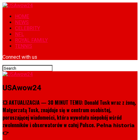
HOME
NEWS
CELEBRITY
NFL
ROYAL FAMILY
TENNIS
Connect with us
USAwow24
💥 AKTUALIZACJA — 30 MINUT TEMU: Donald Tusk wraz z żoną,
Małgorzatą Tusk, znajduje się w centrum osobistej,
poruszającej wiadomości, która wywołała niepokój wśród
zwolenników i obserwatorów w całej Polsce. 𝗣𝗲ł𝗻𝗮 𝗵𝗶𝘀𝘁𝗼𝗿𝗶𝗮
👉