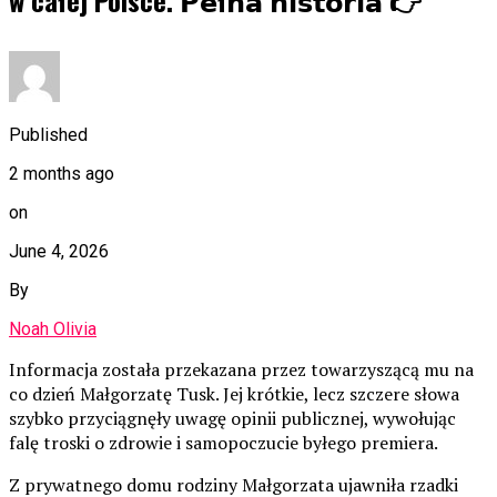
w całej Polsce. 𝗣𝗲ł𝗻𝗮 𝗵𝗶𝘀𝘁𝗼𝗿𝗶𝗮 👉
Published
2 months ago
on
June 4, 2026
By
Noah Olivia
Informacja została przekazana przez towarzyszącą mu na
co dzień Małgorzatę Tusk. Jej krótkie, lecz szczere słowa
szybko przyciągnęły uwagę opinii publicznej, wywołując
falę troski o zdrowie i samopoczucie byłego premiera.
Z prywatnego domu rodziny Małgorzata ujawniła rzadki