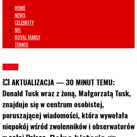
HOME
NEWS
CELEBRITY
NFL
ROYAL FAMILY
TENNIS
NEWS
💥 AKTUALIZACJA — 30 MINUT TEMU:
Donald Tusk wraz z żoną, Małgorzatą Tusk,
znajduje się w centrum osobistej,
poruszającej wiadomości, która wywołała
niepokój wśród zwolenników i obserwatorów