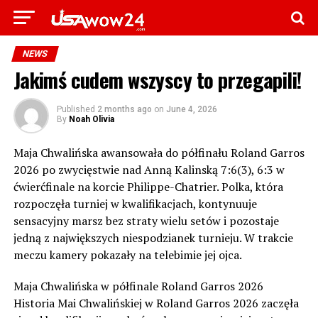
NEWS
Jakimś cudem wszyscy to przegapili!
Published
2 months ago
on
June 4, 2026
By
Noah Olivia
Maja Chwalińska awansowała do półfinału Roland Garros
2026 po zwycięstwie nad Anną Kalinską 7:6(3), 6:3 w
ćwierćfinale na korcie Philippe-Chatrier. Polka, która
rozpoczęła turniej w kwalifikacjach, kontynuuje
sensacyjny marsz bez straty wielu setów i pozostaje
jedną z największych niespodzianek turnieju. W trakcie
meczu kamery pokazały na telebimie jej ojca.
Maja Chwalińska w półfinale Roland Garros 2026
Historia Mai Chwalińskiej w Roland Garros 2026 zaczęła