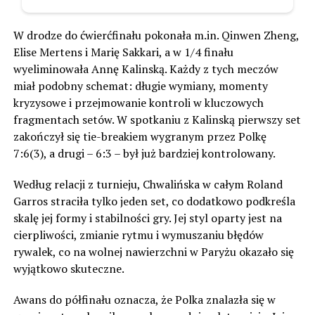
W drodze do ćwierćfinału pokonała m.in. Qinwen Zheng,
Elise Mertens i Marię Sakkari, a w 1/4 finału
wyeliminowała Annę Kalinską. Każdy z tych meczów
miał podobny schemat: długie wymiany, momenty
kryzysowe i przejmowanie kontroli w kluczowych
fragmentach setów. W spotkaniu z Kalinską pierwszy set
zakończył się tie-breakiem wygranym przez Polkę
7:6(3), a drugi – 6:3 – był już bardziej kontrolowany.
Według relacji z turnieju, Chwalińska w całym Roland
Garros straciła tylko jeden set, co dodatkowo podkreśla
skalę jej formy i stabilności gry. Jej styl oparty jest na
cierpliwości, zmianie rytmu i wymuszaniu błędów
rywalek, co na wolnej nawierzchni w Paryżu okazało się
wyjątkowo skuteczne.
Awans do półfinału oznacza, że Polka znalazła się w