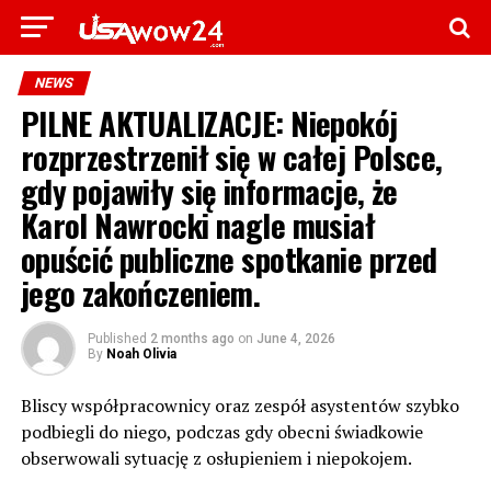
NEWS
PILNE AKTUALIZACJE: Niepokój
rozprzestrzenił się w całej Polsce,
gdy pojawiły się informacje, że
Karol Nawrocki nagle musiał
opuścić publiczne spotkanie przed
jego zakończeniem.
Published
2 months ago
on
June 4, 2026
By
Noah Olivia
Bliscy współpracownicy oraz zespół asystentów szybko
podbiegli do niego, podczas gdy obecni świadkowie
obserwowali sytuację z osłupieniem i niepokojem.