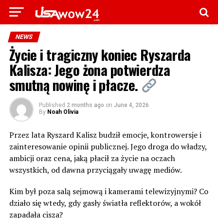
NEWS
Życie i tragiczny koniec Ryszarda
Kalisza: Jego żona potwierdza
smutną nowinę i płacze.
Published
2 months ago
on
June 4, 2026
By
Noah Olivia
Przez lata Ryszard Kalisz budził emocje, kontrowersje i
zainteresowanie opinii publicznej. Jego droga do władzy,
ambicji oraz cena, jaką płacił za życie na oczach
wszystkich, od dawna przyciągały uwagę mediów.
Kim był poza salą sejmową i kamerami telewizyjnymi? Co
działo się wtedy, gdy gasły światła reflektorów, a wokół
zapadała cisza?