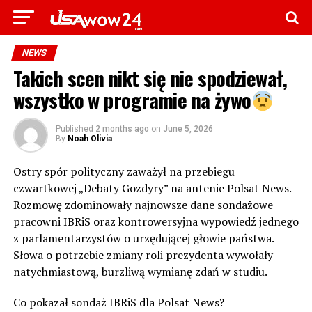
NEWS
Takich scen nikt się nie spodziewał,
wszystko w programie na żywo
Published
2 months ago
on
June 5, 2026
By
Noah Olivia
Ostry spór polityczny zaważył na przebiegu
czwartkowej „Debaty Gozdyry” na antenie Polsat News.
Rozmowę zdominowały najnowsze dane sondażowe
pracowni IBRiS oraz kontrowersyjna wypowiedź jednego
z parlamentarzystów o urzędującej głowie państwa.
Słowa o potrzebie zmiany roli prezydenta wywołały
natychmiastową, burzliwą wymianę zdań w studiu.
Co pokazał sondaż IBRiS dla Polsat News?