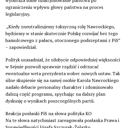
wyobraża sobie funkcjonowanie państwa po
ograniczeniu wpływu głowy państwa na proces
legislacyjny.
„Kiedy zneutralizujemy toksyczną rolę Nawrockiego,
będziemy w stanie skutecznie Polskę rozwijać bez tego
hamulcowego z pałacu, otoczonego podszeptami z PiS”
– zapowiedział.
Polityk uzasadniał, że zdobycie odpowiedniej większości
w Sejmie pozwoli sprawnie rządzić i odrzucać
ewentualne weta prezydenta wobec nowych ustaw. Tak
silne skupienie się na samej osobie Karola Nawrockiego
nadało debacie personalny charakter i zdominowało
dalszą część programu, spychając na dalszy plan
dyskusję o wynikach poszczególnych partii.
Reakcja posłanki PiS na słowa polityka KO
Na te słowa natychmiast zareagowała posłanka Prawa i
Sprawiedliwości Józefa Szczurek-Żelazko.