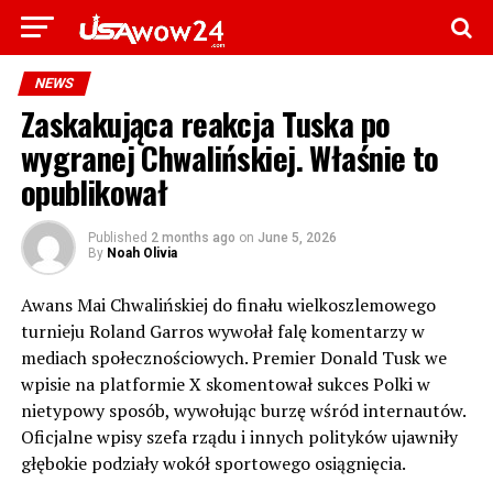
NEWS
Zaskakująca reakcja Tuska po
wygranej Chwalińskiej. Właśnie to
opublikował
Published
2 months ago
on
June 5, 2026
By
Noah Olivia
Awans Mai Chwalińskiej do finału wielkoszlemowego
turnieju Roland Garros wywołał falę komentarzy w
mediach społecznościowych. Premier Donald Tusk we
wpisie na platformie X skomentował sukces Polki w
nietypowy sposób, wywołując burzę wśród internautów.
Oficjalne wpisy szefa rządu i innych polityków ujawniły
głębokie podziały wokół sportowego osiągnięcia.