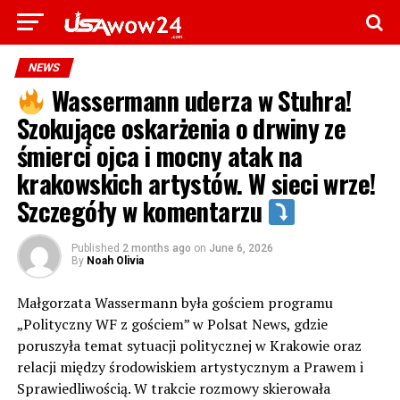
NEWS
Wassermann uderza w Stuhra!
Szokujące oskarżenia o drwiny ze
śmierci ojca i mocny atak na
krakowskich artystów. W sieci wrze!
Szczegóły w komentarzu
Published
2 months ago
on
June 6, 2026
By
Noah Olivia
Małgorzata Wassermann była gościem programu
„Polityczny WF z gościem” w Polsat News, gdzie
poruszyła temat sytuacji politycznej w Krakowie oraz
relacji między środowiskiem artystycznym a Prawem i
Sprawiedliwością. W trakcie rozmowy skierowała