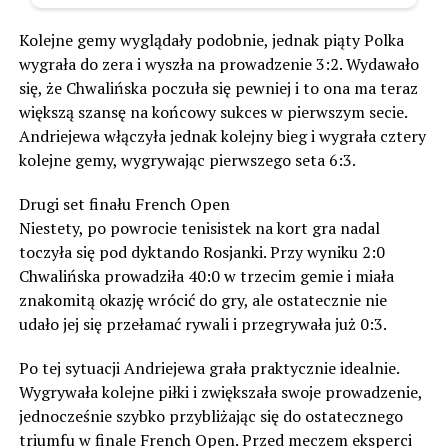
Kolejne gemy wyglądały podobnie, jednak piąty Polka
wygrała do zera i wyszła na prowadzenie 3:2. Wydawało
się, że Chwalińska poczuła się pewniej i to ona ma teraz
większą szansę na końcowy sukces w pierwszym secie.
Andriejewa włączyła jednak kolejny bieg i wygrała cztery
kolejne gemy, wygrywając pierwszego seta 6:3.
Drugi set finału French Open
Niestety, po powrocie tenisistek na kort gra nadal
toczyła się pod dyktando Rosjanki. Przy wyniku 2:0
Chwalińska prowadziła 40:0 w trzecim gemie i miała
znakomitą okazję wrócić do gry, ale ostatecznie nie
udało jej się przełamać rywali i przegrywała już 0:3.
Po tej sytuacji Andriejewa grała praktycznie idealnie.
Wygrywała kolejne piłki i zwiększała swoje prowadzenie,
jednocześnie szybko przybliżając się do ostatecznego
triumfu w finale French Open. Przed meczem eksperci