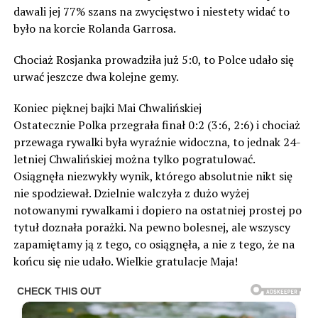
dawali jej 77% szans na zwycięstwo i niestety widać to
było na korcie Rolanda Garrosa.
Chociaż Rosjanka prowadziła już 5:0, to Polce udało się
urwać jeszcze dwa kolejne gemy.
Koniec pięknej bajki Mai Chwalińskiej
Ostatecznie Polka przegrała finał 0:2 (3:6, 2:6) i chociaż
przewaga rywalki była wyraźnie widoczna, to jednak 24-
letniej Chwalińskiej można tylko pogratulować.
Osiągnęła niezwykły wynik, którego absolutnie nikt się
nie spodziewał. Dzielnie walczyła z dużo wyżej
notowanymi rywalkami i dopiero na ostatniej prostej po
tytuł doznała porażki. Na pewno bolesnej, ale wszyscy
zapamiętamy ją z tego, co osiągnęła, a nie z tego, że na
końcu się nie udało. Wielkie gratulacje Maja!