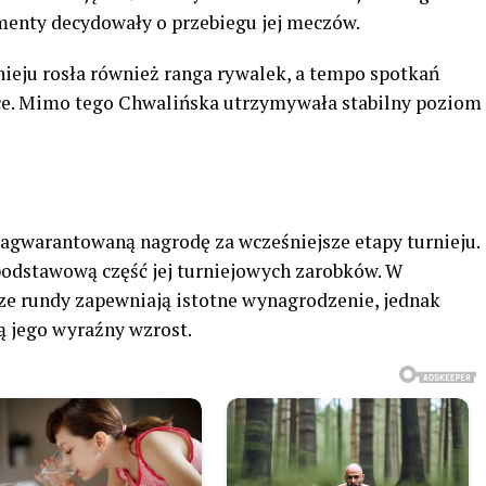
menty decydowały o przebiegu jej meczów.
nieju rosła również ranga rywalek, a tempo spotkań
ące. Mimo tego Chwalińska utrzymywała stabilny poziom
agwarantowaną nagrodę za wcześniejsze etapy turnieju.
podstawową część jej turniejowych zarobków. W
sze rundy zapewniają istotne wynagrodzenie, jednak
 jego wyraźny wzrost.