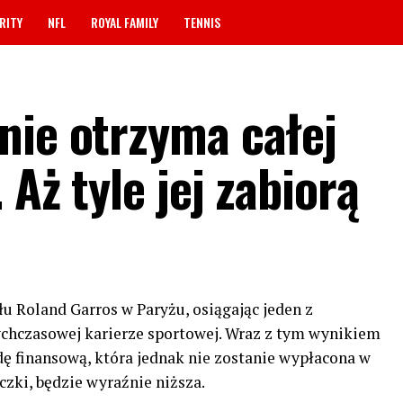
RITY
NFL
ROYAL FAMILY
TENNIS
nie otrzyma całej
 Aż tyle jej zabiorą
u Roland Garros w Paryżu, osiągając jeden z
ychczasowej karierze sportowej. Wraz z tym wynikiem
 finansową, która jednak nie zostanie wypłacona w
iczki, będzie wyraźnie niższa.