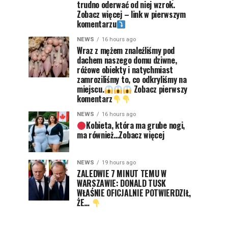
trudno oderwać od niej wzrok.
Zobacz więcej – link w pierwszym
komentarzu
NEWS
16 hours ago
Wraz z mężem znaleźliśmy pod
dachem naszego domu dziwne,
różowe obiekty i natychmiast
zamroziliśmy to, co odkryliśmy na
miejscu.
Zobacz pierwszy
komentarz
NEWS
16 hours ago
Kobieta, która ma grube nogi,
ma również…Zobacz więcej
NEWS
19 hours ago
ZALEDWIE 7 MINUT TEMU W
WARSZAWIE: DONALD TUSK
WŁAŚNIE OFICJALNIE POTWIERDZIŁ,
ŻE…