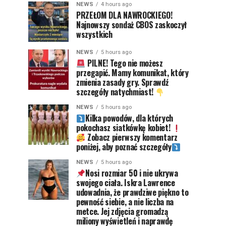
NEWS
4 hours ago
PRZEŁOM DLA NAWROCKIEGO!
Najnowszy sondaż CBOS zaskoczył
wszystkich
NEWS
5 hours ago
PILNE! Tego nie możesz
przegapić. Mamy komunikat, który
zmienia zasady gry. Sprawdź
szczegóły natychmiast!
NEWS
5 hours ago
Kilka powodów, dla których
pokochasz siatkówkę kobiet!
Zobacz pierwszy komentarz
poniżej, aby poznać szczegóły
NEWS
5 hours ago
Nosi rozmiar 50 i nie ukrywa
swojego ciała. Iskra Lawrence
udowadnia, że prawdziwe piękno to
pewność siebie, a nie liczba na
metce. Jej zdjęcia gromadzą
miliony wyświetleń i naprawdę