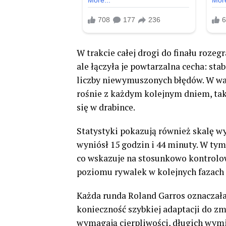
W trakcie całej drogi do finału rozeg
ale łączyła je powtarzalna cecha: st
liczby niewymuszonych błędów. W wa
rośnie z każdym kolejnym dniem, tak
się w drabince.
Statystyki pokazują również skalę wy
wyniósł 15 godzin i 44 minuty. W tym
co wskazuje na stosunkowo kontrol
poziomu rywalek w kolejnych fazach 
Każda runda Roland Garros oznaczała 
konieczność szybkiej adaptacji do z
wymagają cierpliwości, długich wymi