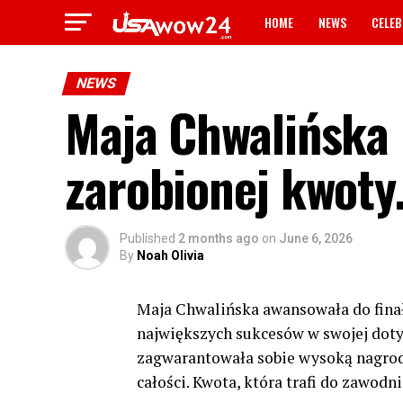
HOME
NEWS
CELEB
NEWS
Maja Chwalińska 
zarobionej kwoty.
Published
2 months ago
on
June 6, 2026
By
Noah Olivia
Maja Chwalińska awansowała do finał
największych sukcesów w swojej dot
zagwarantowała sobie wysoką nagrodę
całości. Kwota, która trafi do zawodn