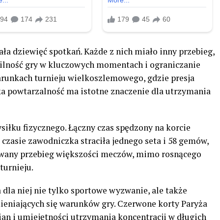
rała dziewięć spotkań. Każde z nich miało inny przebieg,
abilność gry w kluczowych momentach i ograniczanie
runkach turnieju wielkoszlemowego, gdzie presja
a powtarzalność ma istotne znaczenie dla utrzymania
siłku fizycznego. Łączny czas spędzony na korcie
 czasie zawodniczka straciła jednego seta i 58 gemów,
owany przebieg większości meczów, mimo rosnącego
turnieju.
dla niej nie tylko sportowe wyzwanie, ale także
mieniających się warunków gry. Czerwone korty Paryża
an i umiejętności utrzymania koncentracji w długich