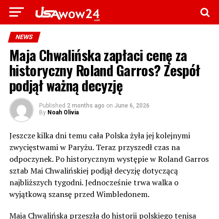
NEWS
Maja Chwalińska zapłaci cenę za
historyczny Roland Garros? Zespół
podjął ważną decyzję
Published
2 months ago
on
June 6, 2026
By
Noah Olivia
Jeszcze kilka dni temu cała Polska żyła jej kolejnymi
zwycięstwami w Paryżu. Teraz przyszedł czas na
odpoczynek. Po historycznym występie w Roland Garros
sztab Mai Chwalińskiej podjął decyzję dotyczącą
najbliższych tygodni. Jednocześnie trwa walka o
wyjątkową szansę przed Wimbledonem.
Maja Chwalińska przeszła do historii polskiego tenisa