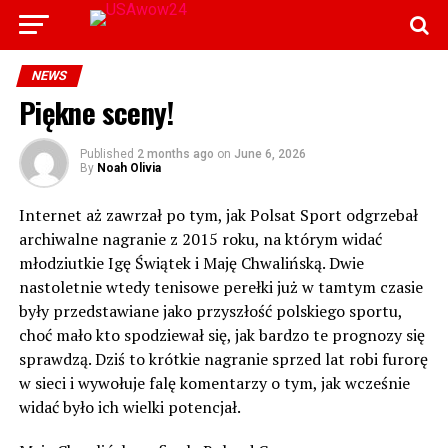
NEWS
Piękne sceny!
Published
2 months ago
on
June 6, 2026
By
Noah Olivia
Internet aż zawrzał po tym, jak Polsat Sport odgrzebał
archiwalne nagranie z 2015 roku, na którym widać
młodziutkie Igę Świątek i Maję Chwalińską. Dwie
nastoletnie wtedy tenisowe perełki już w tamtym czasie
były przedstawiane jako przyszłość polskiego sportu,
choć mało kto spodziewał się, jak bardzo te prognozy się
sprawdzą. Dziś to krótkie nagranie sprzed lat robi furorę
w sieci i wywołuje falę komentarzy o tym, jak wcześnie
widać było ich wielki potencjał.