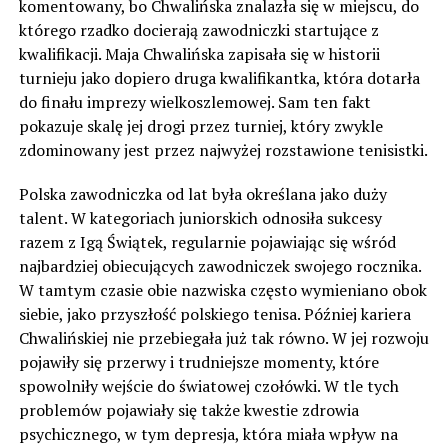
komentowany, bo Chwalińska znalazła się w miejscu, do
którego rzadko docierają zawodniczki startujące z
kwalifikacji. Maja Chwalińska zapisała się w historii
turnieju jako dopiero druga kwalifikantka, która dotarła
do finału imprezy wielkoszlemowej. Sam ten fakt
pokazuje skalę jej drogi przez turniej, który zwykle
zdominowany jest przez najwyżej rozstawione tenisistki.
Polska zawodniczka od lat była określana jako duży
talent. W kategoriach juniorskich odnosiła sukcesy
razem z Igą Świątek, regularnie pojawiając się wśród
najbardziej obiecujących zawodniczek swojego rocznika.
W tamtym czasie obie nazwiska często wymieniano obok
siebie, jako przyszłość polskiego tenisa. Później kariera
Chwalińskiej nie przebiegała już tak równo. W jej rozwoju
pojawiły się przerwy i trudniejsze momenty, które
spowolniły wejście do światowej czołówki. W tle tych
problemów pojawiały się także kwestie zdrowia
psychicznego, w tym depresja, która miała wpływ na