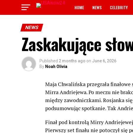
HOME
NEWS
CELEBRITY
NEWS
Zaskakujące słow
Published
2 months ago
on
June 6, 2026
By
Noah Olivia
Maja Chwalińska przegrała finałowe s
Mirra Andriejewa. Po meczu nie bra
między zawodniczkami. Rosjanka sięgnę
podsumowując spotkanie. Tak Andri
Finał pod kontrolą Mirry Andriejewe
Pierwszy set finału nie potoczył się