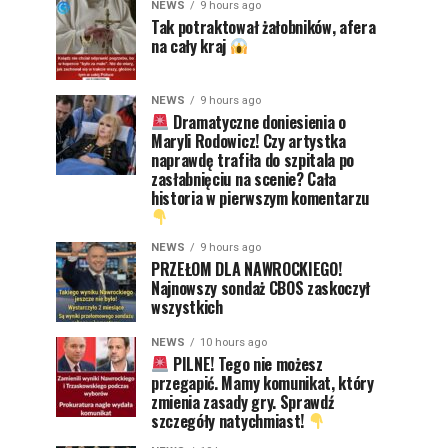
NEWS
9 hours ago
Tak potraktował żałobników, afera
na cały kraj
NEWS
9 hours ago
Dramatyczne doniesienia o
Maryli Rodowicz! Czy artystka
naprawdę trafiła do szpitala po
zasłabnięciu na scenie? Cała
historia w pierwszym komentarzu
NEWS
9 hours ago
PRZEŁOM DLA NAWROCKIEGO!
Najnowszy sondaż CBOS zaskoczył
wszystkich
NEWS
10 hours ago
PILNE! Tego nie możesz
przegapić. Mamy komunikat, który
zmienia zasady gry. Sprawdź
szczegóły natychmiast!