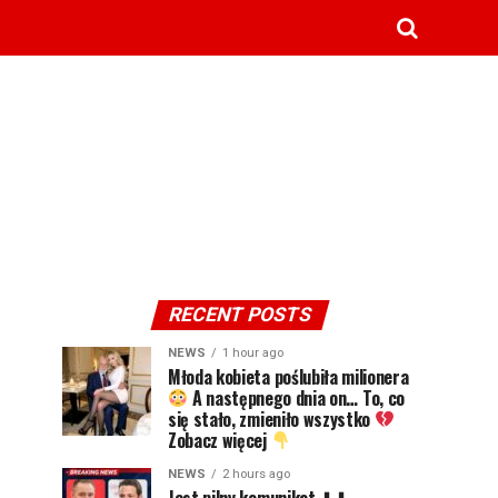
RECENT POSTS
NEWS
1 hour ago
Młoda kobieta poślubiła milionera
A następnego dnia on… To, co
się stało, zmieniło wszystko
Zobacz więcej
NEWS
2 hours ago
Jest pilny komunikat ⬇⬇