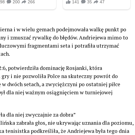
bierna i w wielu gemach podejmowała walkę punkt po
any i zmuszać rywalkę do błędów. Andriejewa mimo to
luczowymi fragmentami seta i potrafiła utrzymać
tach.
:6, potwierdziła dominację Rosjanki, która
gry i nie pozwoliła Polce na skuteczny powrót do
 w dwóch setach, a zwyciężczyni po ostatniej piłce
 był dla niej ważnym osiągnięciem w turniejowej
ła dla niej zwyczajnie za dobra”
ińska zabrała głos, nie ukrywając uznania dla poziomu,
ka tenisistka podkreśliła, że Andriejewa była tego dnia