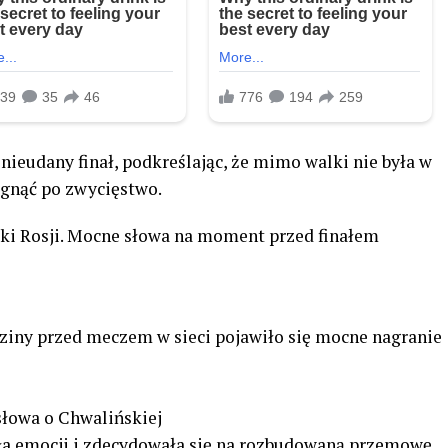
nieudany finał, podkreślając, że mimo walki nie była w
ęgnąć po zwycięstwo.
ki Rosji. Mocne słowa na moment przed finałem
dziny przed meczem w sieci pojawiło się mocne nagranie
słowa o Chwalińskiej
yła emocji i zdecydowała się na rozbudowaną przemowę,