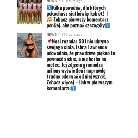
NEWS
10 hours ago
Kilka powodów, dla których
pokochasz siatkówkę kobiet!
Zobacz pierwszy komentarz
poniżej, aby poznać szczegóły
NEWS
10 hours ago
Nosi rozmiar 50 i nie ukrywa
swojego ciała. Iskra Lawrence
udowadnia, że prawdziwe piękno to
pewność siebie, a nie liczba na
metce. Jej zdjęcia gromadzą
miliony wyświetleń i naprawdę
trudno oderwać od niej wzrok.
Zobacz więcej – link w pierwszym
komentarzu