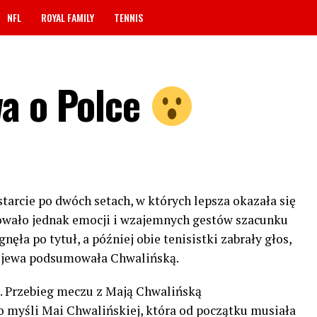
NFL
ROYAL FAMILY
TENNIS
a o Polce
tarcie po dwóch setach, w których lepsza okazała się
kowało jednak emocji i wzajemnych gestów szacunku
ła po tytuł, a później obie tenisistki zabrały głos,
ejewa podsumowała Chwalińską.
j. Przebieg meczu z Mają Chwalińską
 po myśli Mai Chwalińskiej, która od początku musiała