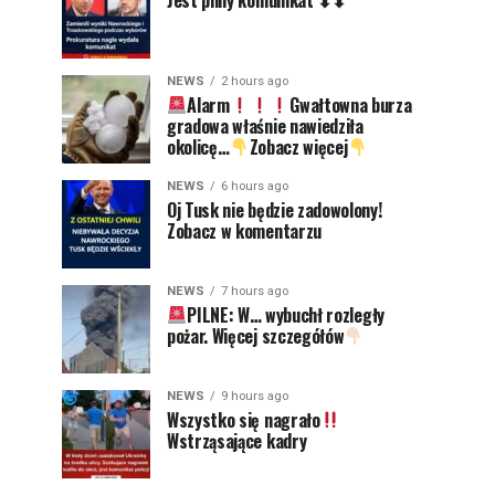
NEWS
2 hours ago
Alarm
Gwałtowna burza
gradowa właśnie nawiedziła
okolicę…
Zobacz więcej
NEWS
6 hours ago
Oj Tusk nie będzie zadowolony!
Zobacz w komentarzu
NEWS
7 hours ago
PILNE: W… wybuchł rozległy
pożar. Więcej szczegółów
NEWS
9 hours ago
Wszystko się nagrało
Wstrząsające kadry