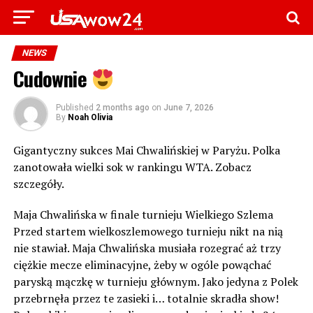
NEWS
Cudownie
Published
2 months ago
on
June 7, 2026
By
Noah Olivia
Gigantyczny sukces Mai Chwalińskiej w Paryżu. Polka
zanotowała wielki sok w rankingu WTA. Zobacz
szczegóły.
Maja Chwalińska w finale turnieju Wielkiego Szlema
Przed startem wielkoszlemowego turnieju nikt na nią
nie stawiał. Maja Chwalińska musiała rozegrać aż trzy
ciężkie mecze eliminacyjne, żeby w ogóle powąchać
paryską mączkę w turnieju głównym. Jako jedyna z Polek
przebrnęła przez te zasieki i… totalnie skradła show!