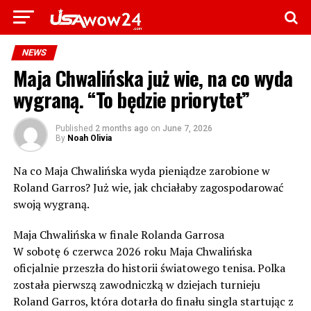
NEWS
Maja Chwalińska już wie, na co wyda
wygraną. “To będzie priorytet”
Published
2 months ago
on
June 7, 2026
By
Noah Olivia
Na co Maja Chwalińska wyda pieniądze zarobione w
Roland Garros? Już wie, jak chciałaby zagospodarować
swoją wygraną.
Maja Chwalińska w finale Rolanda Garrosa
W sobotę 6 czerwca 2026 roku Maja Chwalińska
oficjalnie przeszła do historii światowego tenisa. Polka
została pierwszą zawodniczką w dziejach turnieju
Roland Garros, która dotarła do finału singla startując z