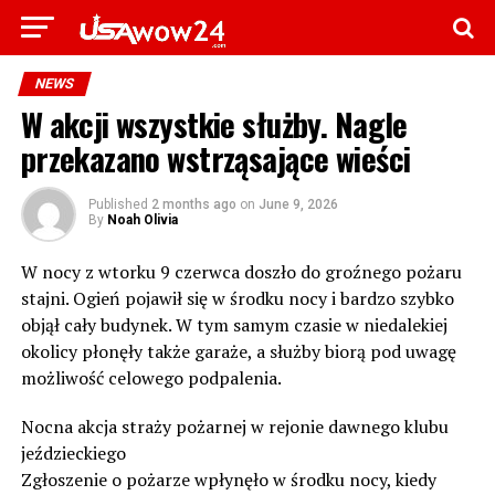
NEWS
W akcji wszystkie służby. Nagle
przekazano wstrząsające wieści
Published
2 months ago
on
June 9, 2026
By
Noah Olivia
W nocy z wtorku 9 czerwca doszło do groźnego pożaru
stajni. Ogień pojawił się w środku nocy i bardzo szybko
objął cały budynek. W tym samym czasie w niedalekiej
okolicy płonęły także garaże, a służby biorą pod uwagę
możliwość celowego podpalenia.
Nocna akcja straży pożarnej w rejonie dawnego klubu
jeździeckiego
Zgłoszenie o pożarze wpłynęło w środku nocy, kiedy