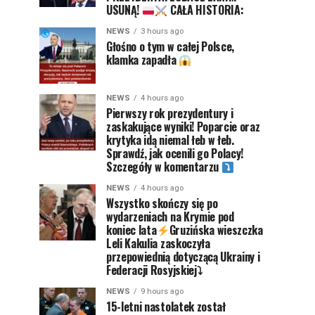
USUNĄ!
CAŁA HISTORIA:
NEWS
3 hours ago
Głośno o tym w całej Polsce,
klamka zapadła
NEWS
4 hours ago
Pierwszy rok prezydentury i
zaskakujące wyniki! Poparcie oraz
krytyka idą niemal łeb w łeb.
Sprawdź, jak ocenili go Polacy!
Szczegóły w komentarzu
NEWS
4 hours ago
Wszystko skończy się po
wydarzeniach na Krymie pod
koniec lata
Gruzińska wieszczka
Leli Kakulia zaskoczyła
przepowiednią dotyczącą Ukrainy i
Federacji Rosyjskiej⤵
NEWS
9 hours ago
15-letni nastolatek został