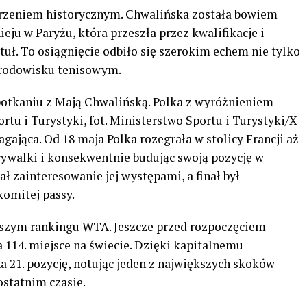
arzeniem historycznym. Chwalińska została bowiem
eju w Paryżu, która przeszła przez kwalifikacje i
uł. To osiągnięcie odbiło się szerokim echem nie tylko
środowisku tenisowym.
potkaniu z Mają Chwalińską. Polka z wyróżnieniem
tu i Turystyki, fot. Ministerstwo Sportu i Turystyki/X
ająca. Od 18 maja Polka rozegrała w stolicy Francji aż
rywalki i konsekwentnie budując swoją pozycję w
ł zainteresowanie jej występami, a finał był
omitej passy.
wszym rankingu WTA. Jeszcze przed rozpoczęciem
114. miejsce na świecie. Dzięki kapitalnemu
 21. pozycję, notując jeden z największych skoków
statnim czasie.