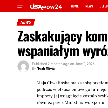
HOME
NEWS
CELEB
NEWS
Zaskakujący komu
wspaniałym wyró
Published
2 months ago
on
June 9, 2026
By
Noah Olivia
Maja Chwalińska ma za sobą przełomo
podczas wielkoszlemowego turnieju Ro
imprezy. Jej osiągnięcie zostało szyb
również przez Ministerstwo Sportu i 