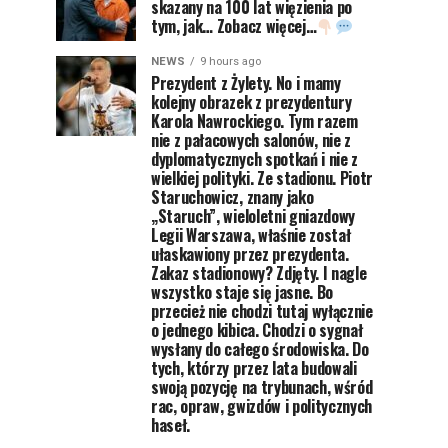
skazany na 100 lat więzienia po
tym, jak… Zobacz więcej…
NEWS
9 hours ago
Prezydent z Żylety. No i mamy
kolejny obrazek z prezydentury
Karola Nawrockiego. Tym razem
nie z pałacowych salonów, nie z
dyplomatycznych spotkań i nie z
wielkiej polityki. Ze stadionu. Piotr
Staruchowicz, znany jako
„Staruch”, wieloletni gniazdowy
Legii Warszawa, właśnie został
ułaskawiony przez prezydenta.
Zakaz stadionowy? Zdjęty. I nagle
wszystko staje się jasne. Bo
przecież nie chodzi tutaj wyłącznie
o jednego kibica. Chodzi o sygnał
wysłany do całego środowiska. Do
tych, którzy przez lata budowali
swoją pozycję na trybunach, wśród
rac, opraw, gwizdów i politycznych
haseł.