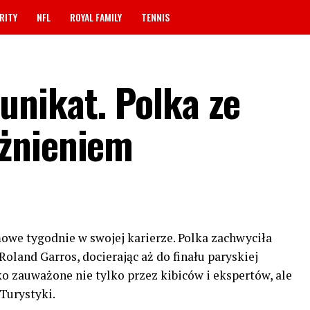
RITY
NFL
ROYAL FAMILY
TENNIS
nikat. Polka ze
żnieniem
we tygodnie w swojej karierze. Polka zachwyciła
land Garros, docierając aż do finału paryskiej
ko zauważone nie tylko przez kibiców i ekspertów, ale
Turystyki.