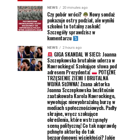
NEWS
20 minutes ago
Czy pobór wróci?
Nowy sondaż
pokazuje ostry podział, ale wyniki
szkoleń to totalny zaskok!
Szczegóły sprawdzisz w
komentarzu
NEWS
2 hours ago
GIGA SKANDAL W SIECI: Joanna
Szczepkowska brutalnie uderza w
Nawrockiego! Szokujące słowa pod
adresem Prezydenta!
POTĘŻNE
TRZĘSIENIE ZIEMI I BRUTALNA
WOJNA SŁOWNA! Znana aktorka
Joanna Szczepkowska bezlitośnie
zaatakowała Karola Nawrockiego,
wywołując niewyobrażalną burzę w
mediach społecznościowych. Padły
skrajne, wręcz szokujące
określenia, które wstrząsnęły
sceną polityczną! Co tak naprawdę
pchnęło aktorkę do tak
bezpardonowej wściekłości? Jakie