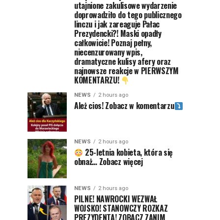
utajnione zakulisowe wydarzenie
doprowadziło do tego publicznego
linczu i jak zareaguje Pałac
Prezydencki?! Maski opadły
całkowicie! Poznaj pełny,
niecenzurowany wpis,
dramatyczne kulisy afery oraz
najnowsze reakcje w PIERWSZYM
KOMENTARZU!
NEWS
2 hours ago
Ależ cios! Zobacz w komentarzu
NEWS
2 hours ago
25-letnia kobieta, która się
obnaż… Zobacz więcej
NEWS
2 hours ago
PILNE! NAWROCKI WEZWAŁ
WOJSKO! STANOWCZY ROZKAZ
PREZYDENTA! ZOBACZ ZANIM