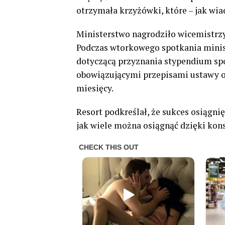
otrzymała krzyżówki, które – jak wi
Ministerstwo nagrodziło wicemistrz
Podczas wtorkowego spotkania minist
dotyczącą przyznania stypendium sp
obowiązującymi przepisami ustawy o 
miesięcy.
Resort podkreślał, że sukces osiągni
jak wiele można osiągnąć dzięki kons