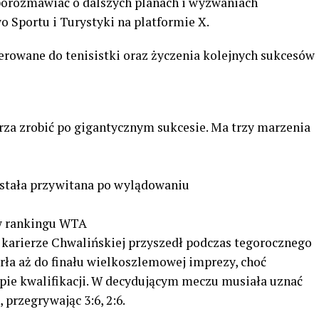
 porozmawiać o dalszych planach i wyzwaniach
 Sportu i Turystyki na platformie X.
erowane do tenisistki oraz życzenia kolejnych sukcesów
rza zrobić po gigantycznym sukcesie. Ma trzy marzenia
ostała przywitana po wylądowaniu
w rankingu WTA
karierze Chwalińskiej przyszedł podczas tegorocznego
arła aż do finału wielkoszlemowej imprezy, choć
apie kwalifikacji. W decydującym meczu musiała uznać
przegrywając 3:6, 2:6.