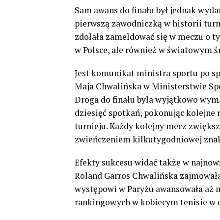
Sam awans do finału był jednak wyd
pierwszą zawodniczką w historii turni
zdołała zameldować się w meczu o tyt
w Polsce, ale również w światowym 
Jest komunikat ministra sportu po s
Maja Chwalińska w Ministerstwie Spor
Droga do finału była wyjątkowo wymag
dziesięć spotkań, pokonując kolejne 
turnieju. Każdy kolejny mecz zwiększa
zwieńczeniem kilkutygodniowej znak
Efekty sukcesu widać także w najno
Roland Garros Chwalińska zajmowała 
występowi w Paryżu awansowała aż na
rankingowych w kobiecym tenisie w o