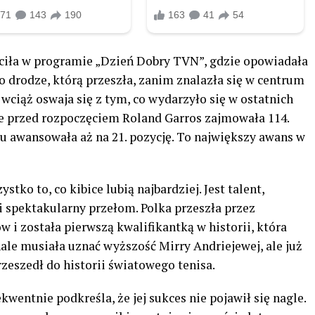
ciła w programie „Dzień Dobry TVN”, gdzie opowiadała
 drodze, którą przeszła, zanim znalazła się w centrum
wciąż oswaja się z tym, co wydarzyło się w ostatnich
ze przed rozpoczęciem Roland Garros zajmowała 114.
u awansowała aż na 21. pozycję. To największy awans w
tko to, co kibice lubią najbardziej. Jest talent,
 i spektakularny przełom. Polka przeszła przez
 i została pierwszą kwalifikantką w historii, która
nale musiała uznać wyższość Mirry Andriejewej, ale już
eszedł do historii światowego tenisa.
entnie podkreśla, że jej sukces nie pojawił się nagle.