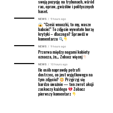
swoją pozycję na trybunach, wśród
rac, opraw, gwizdów i politycznych
haseł.
NEWS
9 hours ago
“Cześć wnuczki, to my, wasze
babcie!” To zdjęcie wywołało burzę
krytyki – dlaczego? Sprawdź w
komentarzu
NEWS
9 hours ago
Przerwa między nogami kobiety
oznacza, że… Zobacz więcej
NEWS
10 hours ago
Ile osób naprawdę potrafi
dostrzec, co jest wyjątkowego na
tym zdjęciu?
Przyjrzyj się
bardzo uważnie — ten zwrot akcji
zaskoczy każdego
Zobacz
pierwszy komentarz