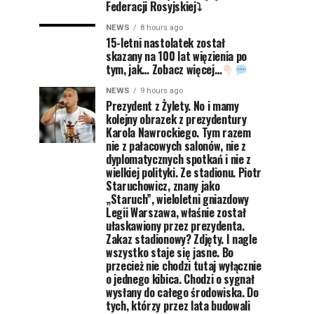
Federacji Rosyjskiej⤵
NEWS
8 hours ago
15-letni nastolatek został
skazany na 100 lat więzienia po
tym, jak… Zobacz więcej…
NEWS
9 hours ago
Prezydent z Żylety. No i mamy
kolejny obrazek z prezydentury
Karola Nawrockiego. Tym razem
nie z pałacowych salonów, nie z
dyplomatycznych spotkań i nie z
wielkiej polityki. Ze stadionu. Piotr
Staruchowicz, znany jako
„Staruch”, wieloletni gniazdowy
Legii Warszawa, właśnie został
ułaskawiony przez prezydenta.
Zakaz stadionowy? Zdjęty. I nagle
wszystko staje się jasne. Bo
przecież nie chodzi tutaj wyłącznie
o jednego kibica. Chodzi o sygnał
wysłany do całego środowiska. Do
tych, którzy przez lata budowali