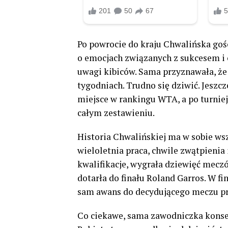
Po powrocie do kraju Chwalińska goś
o emocjach związanych z sukcesem i o
uwagi kibiców. Sama przyznawała, że 
tygodniach. Trudno się dziwić. Jeszc
miejsce w rankingu WTA, a po turniej
całym zestawieniu.
Historia Chwalińskiej ma w sobie wszys
wieloletnia praca, chwile zwątpienia
kwalifikacje, wygrała dziewięć meczów
dotarła do finału Roland Garros. W fi
sam awans do decydującego meczu prz
Co ciekawe, sama zawodniczka konsekw