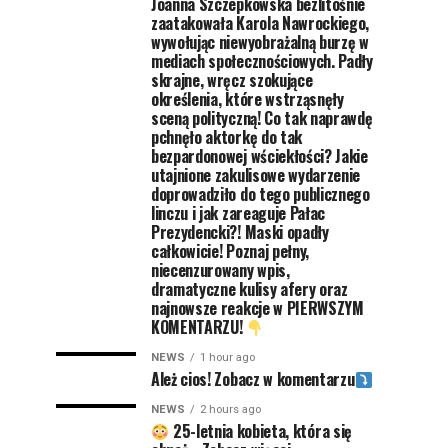
Joanna Szczepkowska bezlitośnie
zaatakowała Karola Nawrockiego,
wywołując niewyobrażalną burzę w
mediach społecznościowych. Padły
skrajne, wręcz szokujące
określenia, które wstrząsnęły
sceną polityczną! Co tak naprawdę
pchnęło aktorkę do tak
bezpardonowej wściekłości? Jakie
utajnione zakulisowe wydarzenie
doprowadziło do tego publicznego
linczu i jak zareaguje Pałac
Prezydencki?! Maski opadły
całkowicie! Poznaj pełny,
niecenzurowany wpis,
dramatyczne kulisy afery oraz
najnowsze reakcje w PIERWSZYM
KOMENTARZU!
NEWS
1 hour ago
Ależ cios! Zobacz w komentarzu
NEWS
2 hours ago
25-letnia kobieta, która się