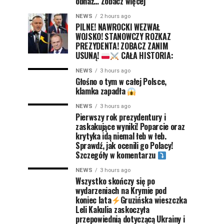
obnaż… Zobacz więcej
NEWS
2 hours ago
PILNE! NAWROCKI WEZWAŁ
WOJSKO! STANOWCZY ROZKAZ
PREZYDENTA! ZOBACZ ZANIM
USUNĄ!
CAŁA HISTORIA:
NEWS
3 hours ago
Głośno o tym w całej Polsce,
klamka zapadła
NEWS
3 hours ago
Pierwszy rok prezydentury i
zaskakujące wyniki! Poparcie oraz
krytyka idą niemal łeb w łeb.
Sprawdź, jak ocenili go Polacy!
Szczegóły w komentarzu
NEWS
3 hours ago
Wszystko skończy się po
wydarzeniach na Krymie pod
koniec lata
Gruzińska wieszczka
Leli Kakulia zaskoczyła
przepowiednią dotyczącą Ukrainy i