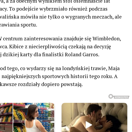
wa, a za obecnym wynikiem stoi osiemnaście lat
racy. To podejście wybrzmiało również podczas
alińska mówiła nie tylko o wygranych meczach, ale
prawiania sportu.
W centrum zainteresowania znajduje się Wimbledon,
ca. Kibice z niecierpliwością czekają na decyzję
dzikiej karty dla finalistki Roland Garros.
od tego, co wydarzy się na londyńskiej trawie, Maja
 najpiękniejszych sportowych historii tego roku. A
iekawsze rozdziały dopiero powstają.