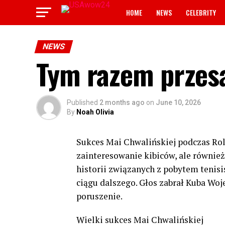
HOME
NEWS
CELEBRITY
NEWS
Tym razem przesa
Published
2 months ago
on
June 10, 2026
By
Noah Olivia
Sukces Mai Chwalińskiej podczas Rol
zainteresowanie kibiców, ale również
historii związanych z pobytem tenis
ciągu dalszego. Głos zabrał Kuba Wo
poruszenie.
Wielki sukces Mai Chwalińskiej