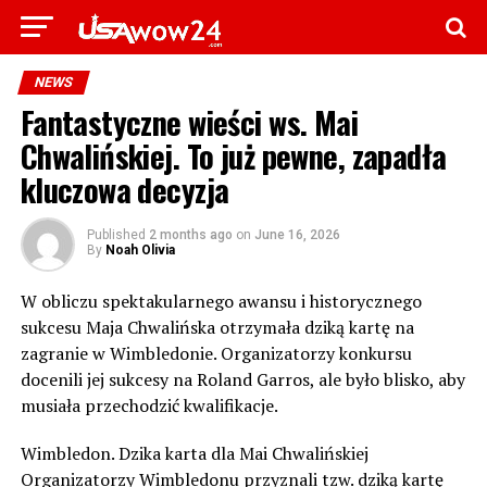
NEWS
Fantastyczne wieści ws. Mai
Chwalińskiej. To już pewne, zapadła
kluczowa decyzja
Published
2 months ago
on
June 16, 2026
By
Noah Olivia
W obliczu spektakularnego awansu i historycznego
sukcesu Maja Chwalińska otrzymała dziką kartę na
zagranie w Wimbledonie. Organizatorzy konkursu
docenili jej sukcesy na Roland Garros, ale było blisko, aby
musiała przechodzić kwalifikacje.
Wimbledon. Dzika karta dla Mai Chwalińskiej
Organizatorzy Wimbledonu przyznali tzw. dziką kartę