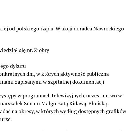
kiej od polskiego rządu. W akcji doradca Nawrockiego
edział się nt. Ziobry
lnego dyżuru
onkretnych dni, w których aktywność publiczna
inami zapisanymi w szpitalnej dokumentacji.
występy w programach telewizyjnych, uczestnictwo w
z marszałek Senatu Małgorzatą Kidawą-Błońską.
adać na okresy, w których według dostępnych grafików
urze.