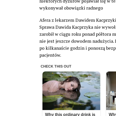
niektórych dyżurów pojawiał się w te
wykonywał obowiązki radnego
Afera z lekarzem Dawidem Kacprzyki
Sprawa Dawida Kacprzyka nie wywołał
zarobił w ciągu roku ponad półtora 
nie jest jeszcze dowodem nadużycia.
po kilkanaście godzin i ponoszą bez
pacjentów.