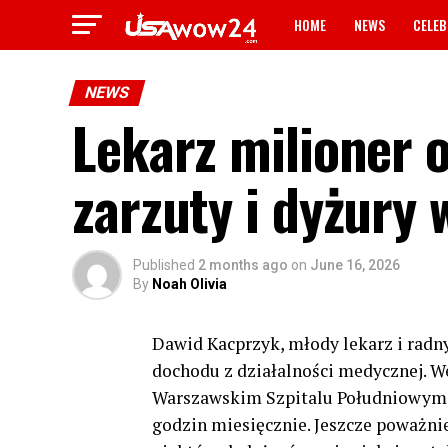
HOME
NEWS
CELEB
NEWS
Lekarz milioner 
zarzuty i dyżury w
Published
2 months ago
on
June 16, 2026
By
Noah Olivia
Dawid Kacprzyk, młody lekarz i radn
dochodu z działalności medycznej. 
Warszawskim Szpitalu Południowym m
godzin miesięcznie. Jeszcze poważnie