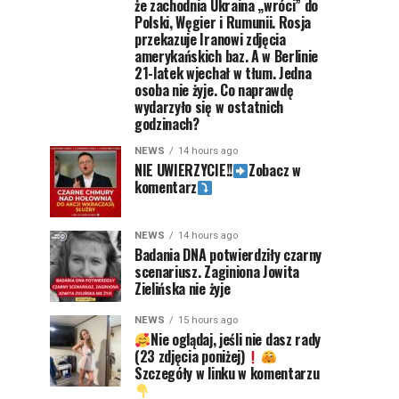
że zachodnia Ukraina „wróci” do
Polski, Węgier i Rumunii. Rosja
przekazuje Iranowi zdjęcia
amerykańskich baz. A w Berlinie
21-latek wjechał w tłum. Jedna
osoba nie żyje. Co naprawdę
wydarzyło się w ostatnich
godzinach?
NEWS
14 hours ago
NIE UWIERZYCIE!!
Zobacz w
komentarz
NEWS
14 hours ago
Badania DNA potwierdziły czarny
scenariusz. Zaginiona Jowita
Zielińska nie żyje
NEWS
15 hours ago
Nie oglądaj, jeśli nie dasz rady
(23 zdjęcia poniżej)
Szczegóły w linku w komentarzu