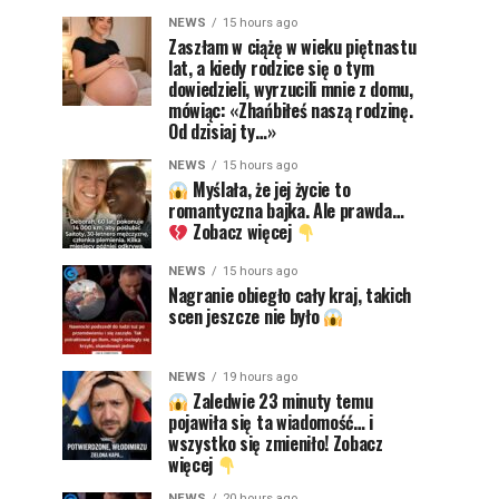
NEWS
15 hours ago
Zaszłam w ciążę w wieku piętnastu
lat, a kiedy rodzice się o tym
dowiedzieli, wyrzucili mnie z domu,
mówiąc: «Zhańbiłeś naszą rodzinę.
Od dzisiaj ty…»
NEWS
15 hours ago
Myślała, że jej życie to
romantyczna bajka. Ale prawda…
Zobacz więcej
NEWS
15 hours ago
Nagranie obiegło cały kraj, takich
scen jeszcze nie było
NEWS
19 hours ago
Zaledwie 23 minuty temu
pojawiła się ta wiadomość… i
wszystko się zmieniło! Zobacz
więcej
NEWS
20 hours ago