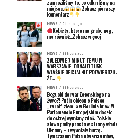
zamroziliśmy to, co odkryliśmy na
miejscu.
Zobacz pierwszy
komentarz
NEWS
9 hours ago
Kobieta, która ma grube nogi,
ma również…Zobacz więcej
NEWS
11 hours ago
ZALEDWIE 7 MINUT TEMU W
WARSZAWIE: DONALD TUSK
WŁAŚNIE OFICJALNIE POTWIERDZIŁ,
ŻE…
NEWS
11 hours ago
Bogucki dorwał Zełenskiego na
żywo?! Putin obiecuje Polsce
„zwrot” ziem, a w Berlinie krew W
Parlamencie Europejskim doszło
do ostrej wymiany zdań. Polskie
słowa padły prosto w stronę władz
Ukrainy – i wywołały burzę.
Tymczasem Putin otwarcie mówi,