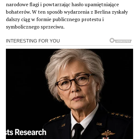
narodowe flagi i powtarzając hasło upamiętniające
bohaterów. W ten sposób wydarzenia z Berlina zyskały
dalszy ciąg w formie publicznego protestu i
symbolicznego sprzeciwu.