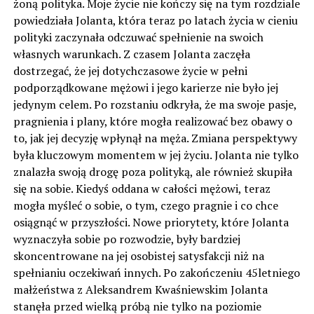
żoną polityka. Moje życie nie kończy się na tym rozdziale
powiedziała Jolanta, która teraz po latach życia w cieniu
polityki zaczynała odczuwać spełnienie na swoich
własnych warunkach. Z czasem Jolanta zaczęła
dostrzegać, że jej dotychczasowe życie w pełni
podporządkowane mężowi i jego karierze nie było jej
jedynym celem. Po rozstaniu odkryła, że ma swoje pasje,
pragnienia i plany, które mogła realizować bez obawy o
to, jak jej decyzję wpłynął na męża. Zmiana perspektywy
była kluczowym momentem w jej życiu. Jolanta nie tylko
znalazła swoją drogę poza polityką, ale również skupiła
się na sobie. Kiedyś oddana w całości mężowi, teraz
mogła myśleć o sobie, o tym, czego pragnie i co chce
osiągnąć w przyszłości. Nowe priorytety, które Jolanta
wyznaczyła sobie po rozwodzie, były bardziej
skoncentrowane na jej osobistej satysfakcji niż na
spełnianiu oczekiwań innych. Po zakończeniu 45letniego
małżeństwa z Aleksandrem Kwaśniewskim Jolanta
stanęła przed wielką próbą nie tylko na poziomie