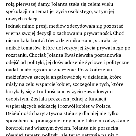
rolą pierwszej damy. Jolanta stała się celem wielu
spekulacji na temat jej życia osobistego, w tym jej
nowych relacji.
Jednak mimo presji mediów zdecydowała się pozostać
wierna swojej decyzji o zachowaniu prywatności. Choć
nie unikała kontaktów z dziennikarzami, starała się
unikać tematów, które dotyczyły jej życia prywatnego po
rozstaniu. Chociaż Jolanta Kwaśniewska postanowiła
odejść od polityki, jej doświadczenie życiowe i polityczne
nadal miało ogromne znaczenie. Po zakończeniu
małżeństwa zaczęła angażować się w działania, które
miały na celu wsparcie kobiet, szczególnie tych, które
borykały się z trudnościami w życiu zawodowym i
osobistym. Została prezesem jednej z fundacji
wspierających edukację i rozwój kobiet w Polsce.
Działalność charytatywna stała się dla niej nie tylko
sposobem na pomaganie innym, ale także na odzyskanie
kontroli nad własnym życiem. Jolanta nie porzuciła
również tematu polityki, ale teraz patrzyła na nią z