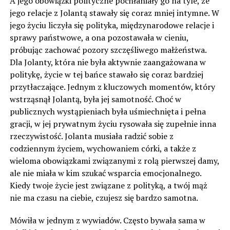
A jego obowiązki polityczne pochłaniały go na tyle, że
jego relacje z Jolantą stawały się coraz mniej intymne. W
jego życiu liczyła się polityka, międzynarodowe relacje i
sprawy państwowe, a ona pozostawała w cieniu,
próbując zachować pozory szczęśliwego małżeństwa.
Dla Jolanty, która nie była aktywnie zaangażowana w
politykę, życie w tej bańce stawało się coraz bardziej
przytłaczające. Jednym z kluczowych momentów, który
wstrząsnął Jolantą, była jej samotność. Choć w
publicznych wystąpieniach była uśmiechnięta i pełna
gracji, w jej prywatnym życiu rysowała się zupełnie inna
rzeczywistość. Jolanta musiała radzić sobie z
codziennym życiem, wychowaniem córki, a także z
wieloma obowiązkami związanymi z rolą pierwszej damy,
ale nie miała w kim szukać wsparcia emocjonalnego.
Kiedy twoje życie jest związane z polityką, a twój mąż
nie ma czasu na ciebie, czujesz się bardzo samotna.
Mówiła w jednym z wywiadów. Często bywała sama w