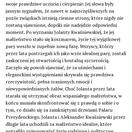
swoje prawdziwe uczucia i cierpienie. Jej słowa były
jasnym sygnałem, że nawet w najszczęśliwszych na
pozór związkach istnieją ciemne strony, które nigdy nie
zostaną ujawnione, dopóki nie nadejdzie odpowiedni
moment. Po wyznaniu Jolanty Kwaśniewskiej, że jej
małżeństwo stało się koszmarem, życie tej wyjątkowej
pary weszło w zupełnie nową fazę. Wszyscy, którzy
przez lata postrzegali ich jako wzór idealnej pary, zostali
zaskoczeni jej otwartością i brutalną szczerością.
Zaczęło się powoli ujawniać, że za uśmiechami i
eleganckimi wystąpieniami skrywała się prawdziwa
rzeczywistość, pełna zranionych emocji i
niewypowiedzianych żalów. Choć Jolanta przez lata
starała się utrzymać obraz wspaniałego małżeństwa, w
końcu musiała skonfrontować się z prawdą o sobie i o
tym, co działo się za zamkniętymi drzwiami Pałacu
Prezydenckiego. Jolanta i Aleksander Kwaśniewski przez
długie lata uchodzili za małżeństwo idealne, które
potrafiło zrównoważyć życie rodzinne i polityczne.