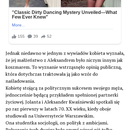
Jednak niedawno w jednym z wywiadów kobieta wyznała,
że jej małżeństwo z Aleksandrem było niczym innym jak
koszmarem. To wyznanie wstrząsnęło opinią publiczną,
która dotychczas traktowała ją jako wzór do
naśladowania.
Kobietę stojącą za politycznym sukcesem swojego męża,
jednocześnie będącą przykładem spełnionej partnerki
życiowej. Jolanta i Aleksander Kwaśniewski spotkali się
po raz pierwszy w latach 70. XX wieku, kiedy oboje
studiowali na Uniwersytecie Warszawskim.
Ona studentka socjologii, on polityk z ambicjami.
Połączenie tych dwojga było czymś więcej niż tylko