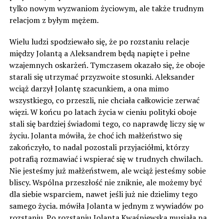
tylko nowym wyzwaniom życiowym, ale także trudnym
relacjom z byłym mężem.
Wielu ludzi spodziewało się, że po rozstaniu relacje
między Jolantą a Aleksandrem będą napięte i pełne
wzajemnych oskarżeń. Tymczasem okazało się, że oboje
starali się utrzymać przyzwoite stosunki. Aleksander
wciąż darzył Jolantę szacunkiem, a ona mimo
wszystkiego, co przeszli, nie chciała całkowicie zerwać
więzi. W końcu po latach życia w cieniu polityki oboje
stali się bardziej świadomi tego, co naprawdę liczy się w
życiu. Jolanta mówiła, że choć ich małżeństwo się
zakończyło, to nadal pozostali przyjaciółmi, którzy
potrafią rozmawiać i wspierać się w trudnych chwilach.
Nie jesteśmy już małżeństwem, ale wciąż jesteśmy sobie
bliscy. Wspólna przeszłość nie zniknie, ale możemy być
dla siebie wsparciem, nawet jeśli już nie dzielimy tego
samego życia. mówiła Jolanta w jednym z wywiadów po
rozstaniu. Po rozstaniu Jolanta Kwaśniewska musiała na