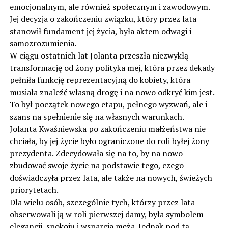
emocjonalnym, ale również społecznym i zawodowym.
Jej decyzja o zakończeniu związku, który przez lata
stanowił fundament jej życia, była aktem odwagi i
samozrozumienia.
W ciągu ostatnich lat Jolanta przeszła niezwykłą
transformację od żony polityka mej, która przez dekady
pełniła funkcję reprezentacyjną do kobiety, która
musiała znaleźć własną drogę i na nowo odkryć kim jest.
To był początek nowego etapu, pełnego wyzwań, ale i
szans na spełnienie się na własnych warunkach.
Jolanta Kwaśniewska po zakończeniu małżeństwa nie
chciała, by jej życie było ograniczone do roli byłej żony
prezydenta. Zdecydowała się na to, by na nowo
zbudować swoje życie na podstawie tego, czego
doświadczyła przez lata, ale także na nowych, świeżych
priorytetach.
Dla wielu osób, szczególnie tych, którzy przez lata
obserwowali ją w roli pierwszej damy, była symbolem
elegancji, spokoju i wsparcia męża. Jednak pod tą