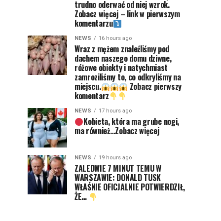
trudno oderwać od niej wzrok.
Zobacz więcej – link w pierwszym
komentarzu
NEWS
16 hours ago
Wraz z mężem znaleźliśmy pod
dachem naszego domu dziwne,
różowe obiekty i natychmiast
zamroziliśmy to, co odkryliśmy na
miejscu.
Zobacz pierwszy
komentarz
NEWS
17 hours ago
Kobieta, która ma grube nogi,
ma również…Zobacz więcej
NEWS
19 hours ago
ZALEDWIE 7 MINUT TEMU W
WARSZAWIE: DONALD TUSK
WŁAŚNIE OFICJALNIE POTWIERDZIŁ,
ŻE…