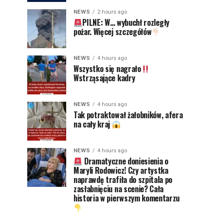
NEWS
2 hours ago
PILNE: W… wybuchł rozległy
pożar. Więcej szczegółów
NEWS
4 hours ago
Wszystko się nagrało
Wstrząsające kadry
NEWS
4 hours ago
Tak potraktował żałobników, afera
na cały kraj
NEWS
4 hours ago
Dramatyczne doniesienia o
Maryli Rodowicz! Czy artystka
naprawdę trafiła do szpitala po
zasłabnięciu na scenie? Cała
historia w pierwszym komentarzu