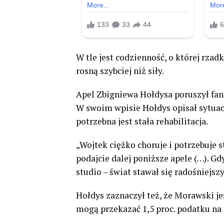
W tle jest codzienność, o której rzadk
rosną szybciej niż siły.
Apel Zbigniewa Hołdysa poruszył fanó
W swoim wpisie Hołdys opisał sytuacj
potrzebna jest stała rehabilitacja.
„Wojtek ciężko choruje i potrzebuje st
podajcie dalej poniższe apele (…). Gd
studio – świat stawał się radośniejsz
Hołdys zaznaczył też, że Morawski j
mogą przekazać 1,5 proc. podatku na t