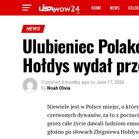
HOME
NEWS
CELEB
NEWS
Ulubieniec Polak
Hołdys wydał prz
Published
2 months ago
on
June 17, 2026
By
Noah Olivia
Niewiele jest w Polsce miejsc, o któr
czerwonych dywanów, za to z poczucie
przez całe życie dawali ludziom emo
głośno po słowach Zbigniewa Hołdysa