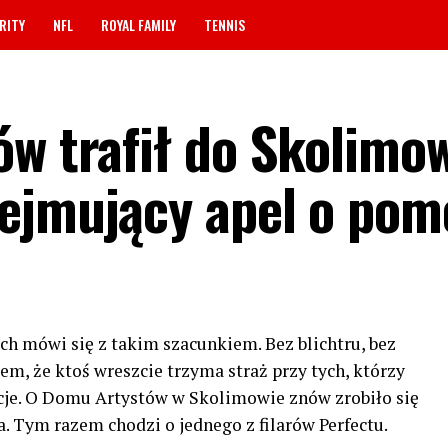
RITY
NFL
ROYAL FAMILY
TENNIS
ów trafił do Skolimo
ejmujący apel o pom
ych mówi się z takim szacunkiem. Bez blichtru, bez
m, że ktoś wreszcie trzyma straż przy tych, którzy
cje. O Domu Artystów w Skolimowie znów zrobiło się
. Tym razem chodzi o jednego z filarów Perfectu.