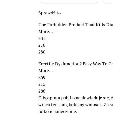
Sprawdź to
The Forbidden Product That Kills Dia
More…
841
210
280
Erectile Dysfunction? Easy Way To G
More…
859
215
286
Gdy opinia publiczna dowiaduje się, 
wraca ten sam, bolesny wniosek. Za 
ludzkie zmęczenie.