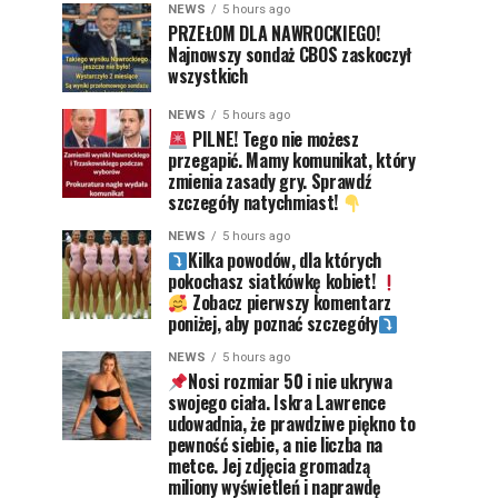
NEWS
5 hours ago
PRZEŁOM DLA NAWROCKIEGO!
Najnowszy sondaż CBOS zaskoczył
wszystkich
NEWS
5 hours ago
PILNE! Tego nie możesz
przegapić. Mamy komunikat, który
zmienia zasady gry. Sprawdź
szczegóły natychmiast!
NEWS
5 hours ago
Kilka powodów, dla których
pokochasz siatkówkę kobiet!
Zobacz pierwszy komentarz
poniżej, aby poznać szczegóły
NEWS
5 hours ago
Nosi rozmiar 50 i nie ukrywa
swojego ciała. Iskra Lawrence
udowadnia, że prawdziwe piękno to
pewność siebie, a nie liczba na
metce. Jej zdjęcia gromadzą
miliony wyświetleń i naprawdę