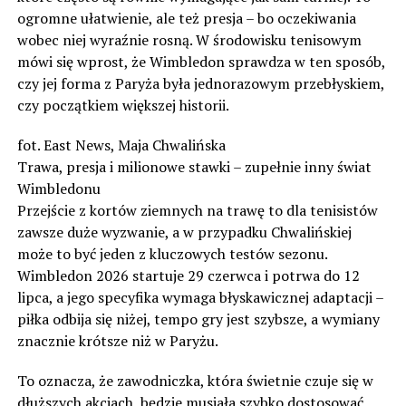
ogromne ułatwienie, ale też presja – bo oczekiwania
wobec niej wyraźnie rosną. W środowisku tenisowym
mówi się wprost, że Wimbledon sprawdza w ten sposób,
czy jej forma z Paryża była jednorazowym przebłyskiem,
czy początkiem większej historii.
fot. East News, Maja Chwalińska
Trawa, presja i milionowe stawki – zupełnie inny świat
Wimbledonu
Przejście z kortów ziemnych na trawę to dla tenisistów
zawsze duże wyzwanie, a w przypadku Chwalińskiej
może to być jeden z kluczowych testów sezonu.
Wimbledon 2026 startuje 29 czerwca i potrwa do 12
lipca, a jego specyfika wymaga błyskawicznej adaptacji –
piłka odbija się niżej, tempo gry jest szybsze, a wymiany
znacznie krótsze niż w Paryżu.
To oznacza, że zawodniczka, która świetnie czuje się w
dłuższych akcjach, będzie musiała szybko dostosować