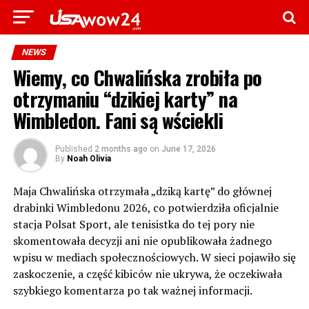
NEWS
Wiemy, co Chwalińska zrobiła po
otrzymaniu “dzikiej karty” na
Wimbledon. Fani są wściekli
Published
2 months ago
on
June 17, 2026
By
Noah Olivia
Maja Chwalińska otrzymała „dziką kartę” do głównej
drabinki Wimbledonu 2026, co potwierdziła oficjalnie
stacja Polsat Sport, ale tenisistka do tej pory nie
skomentowała decyzji ani nie opublikowała żadnego
wpisu w mediach społecznościowych. W sieci pojawiło się
zaskoczenie, a część kibiców nie ukrywa, że oczekiwała
szybkiego komentarza po tak ważnej informacji.