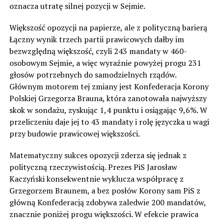
oznacza utratę silnej pozycji w Sejmie.
Większość opozycji na papierze, ale z polityczną barierą
Łączny wynik trzech partii prawicowych dałby im
bezwzględną większość, czyli 243 mandaty w 460-
osobowym Sejmie, a więc wyraźnie powyżej progu 231
głosów potrzebnych do samodzielnych rządów.
Głównym motorem tej zmiany jest Konfederacja Korony
Polskiej Grzegorza Brauna, która zanotowała najwyższy
skok w sondażu, zyskując 1,4 punktu i osiągając 9,6%. W
przeliczeniu daje jej to 43 mandaty i rolę języczka u wagi
przy budowie prawicowej większości.
Matematyczny sukces opozycji zderza się jednak z
polityczną rzeczywistością. Prezes PiS Jarosław
Kaczyński konsekwentnie wyklucza współpracę z
Grzegorzem Braunem, a bez posłów Korony sam PiS z
główną Konfederacją zdobywa zaledwie 200 mandatów,
znacznie poniżej progu większości. W efekcie prawica