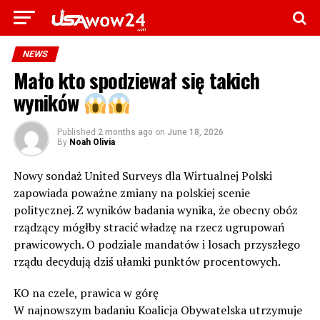
NEWS
Mało kto spodziewał się takich
wyników
Published
2 months ago
on
June 18, 2026
By
Noah Olivia
Nowy sondaż United Surveys dla Wirtualnej Polski
zapowiada poważne zmiany na polskiej scenie
politycznej. Z wyników badania wynika, że obecny obóz
rządzący mógłby stracić władzę na rzecz ugrupowań
prawicowych. O podziale mandatów i losach przyszłego
rządu decydują dziś ułamki punktów procentowych.
KO na czele, prawica w górę
W najnowszym badaniu Koalicja Obywatelska utrzymuje