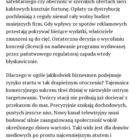
satelitarnego czy obecność w szerokich ofertach sieci
kablowych kosztuje fortunę. Opłaty za dystrybucję
pochłaniają z reguły niemal cały wolny budżet
mniejszych firm. Gdy wpływy ze spotów reklamowych
przestają pokrywać bieżące wydatki, właściciele
zmuszeni są do cięć. Ostateczna decyzja o wycofaniu
koncesji (licencji na nadawanie programu wydawanej
przez państwowego regulatora) zapada wtedy
błyskawicznie.
Dlaczego w ogóle jakikolwiek biznesmen podejmuje
ryzyko startu w tak drapieżnym otoczeniu? Tajemnica
komercyjnego sukcesu tkwi dzisiaj w niezwykle ostrym
targetowaniu. Twórcy stacji nie próbują już docierać z
przekazem do mas. Precyzyjnie szukają dochodowych,
pustych jeszcze nisz. Nowy kanał telewizyjny musi
budować silnie zaangażowaną społeczność wokół
określonego zbioru wartości. Taki widz jest dla domów
mediowych po prostu najcenniejszym atutem i