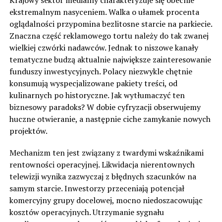
Krajowy sektor medialny charakteryzuje się obecnie
ekstremalnym nasyceniem. Walka o ułamek procenta
oglądalności przypomina bezlitosne starcie na parkiecie.
Znaczna część reklamowego tortu należy do tak zwanej
wielkiej czwórki nadawców. Jednak to niszowe kanały
tematyczne budzą aktualnie największe zainteresowanie
funduszy inwestycyjnych. Polacy niezwykle chętnie
konsumują wyspecjalizowane pakiety treści, od
kulinarnych po historyczne. Jak wytłumaczyć ten
biznesowy paradoks? W dobie cyfryzacji obserwujemy
huczne otwieranie, a następnie ciche zamykanie nowych
projektów.
Mechanizm ten jest związany z twardymi wskaźnikami
rentowności operacyjnej. Likwidacja nierentownych
telewizji wynika zazwyczaj z błędnych szacunków na
samym starcie. Inwestorzy przeceniają potencjał
komercyjny grupy docelowej, mocno niedoszacowując
kosztów operacyjnych. Utrzymanie sygnału