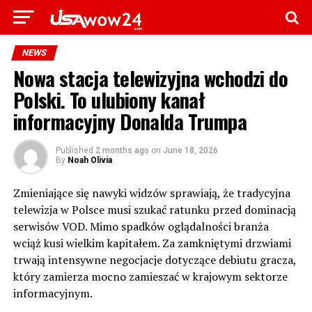
NEWS
Nowa stacja telewizyjna wchodzi do
Polski. To ulubiony kanał
informacyjny Donalda Trumpa
Published
2 months ago
on
June 18, 2026
By
Noah Olivia
Zmieniające się nawyki widzów sprawiają, że tradycyjna
telewizja w Polsce musi szukać ratunku przed dominacją
serwisów VOD. Mimo spadków oglądalności branża
wciąż kusi wielkim kapitałem. Za zamkniętymi drzwiami
trwają intensywne negocjacje dotyczące debiutu gracza,
który zamierza mocno zamieszać w krajowym sektorze
informacyjnym.