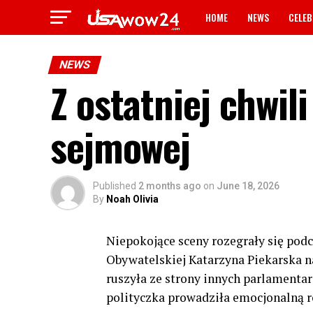
HOME
NEWS
CELEB
NEWS
Z ostatniej chwili
sejmowej
Published
2 months ago
on
June 18, 2026
By
Noah Olivia
Niepokojące sceny rozegrały się pod
Obywatelskiej Katarzyna Piekarska na
ruszyła ze strony innych parlamenta
polityczka prowadziła emocjonalną 