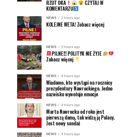
RZUT OKA
CZYTAJ W
KOMENTARZU
NEWS
2 hours ago
KOLEJNE WETA! Zobacz więcej
NEWS
2 hours ago
PILNE!!! POLITYK NIE ŻYJE
Zobacz więcej
NEWS
4 hours ago
Wiadomo, kto wystąpi na rocznicy
prezydentury Nawrockiego. Jedno
nazwisko wywołuje emocje
NEWS
4 hours ago
Marta Nawrocka od roku jest
pierwszą damą, tak widzą ją Polacy.
Jest nowy sondaż
NEWS
4 hours ago