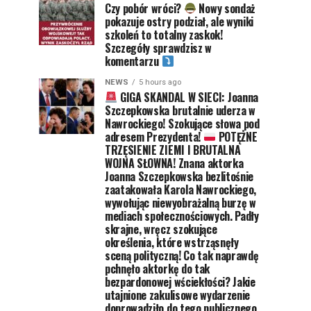
Czy pobór wróci?
Nowy sondaż
pokazuje ostry podział, ale wyniki
szkoleń to totalny zaskok!
Szczegóły sprawdzisz w
komentarzu
NEWS
5 hours ago
GIGA SKANDAL W SIECI: Joanna
Szczepkowska brutalnie uderza w
Nawrockiego! Szokujące słowa pod
adresem Prezydenta!
POTĘŻNE
TRZĘSIENIE ZIEMI I BRUTALNA
WOJNA SŁOWNA! Znana aktorka
Joanna Szczepkowska bezlitośnie
zaatakowała Karola Nawrockiego,
wywołując niewyobrażalną burzę w
mediach społecznościowych. Padły
skrajne, wręcz szokujące
określenia, które wstrząsnęły
sceną polityczną! Co tak naprawdę
pchnęło aktorkę do tak
bezpardonowej wściekłości? Jakie
utajnione zakulisowe wydarzenie
doprowadziło do tego publicznego