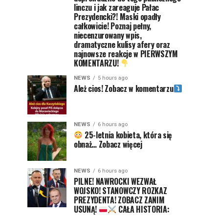
linczu i jak zareaguje Pałac
Prezydencki?! Maski opadły
całkowicie! Poznaj pełny,
niecenzurowany wpis,
dramatyczne kulisy afery oraz
najnowsze reakcje w PIERWSZYM
KOMENTARZU!
NEWS
5 hours ago
Ależ cios! Zobacz w komentarzu
NEWS
6 hours ago
25-letnia kobieta, która się
obnaż… Zobacz więcej
NEWS
6 hours ago
PILNE! NAWROCKI WEZWAŁ
WOJSKO! STANOWCZY ROZKAZ
PREZYDENTA! ZOBACZ ZANIM
USUNĄ!
CAŁA HISTORIA: