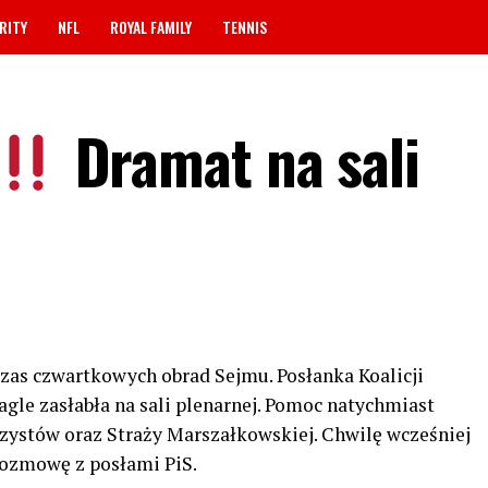
RITY
NFL
ROYAL FAMILY
TENNIS
Dramat na sali
czas czwartkowych obrad Sejmu. Posłanka Koalicji
gle zasłabła na sali plenarnej. Pomoc natychmiast
rzystów oraz Straży Marszałkowskiej. Chwilę wcześniej
rozmowę z posłami PiS.