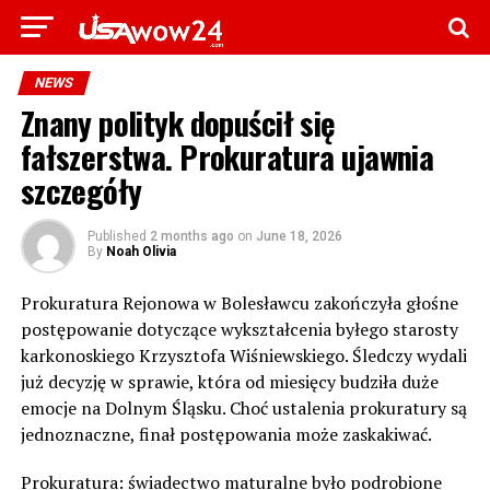
NEWS
Znany polityk dopuścił się
fałszerstwa. Prokuratura ujawnia
szczegóły
Published
2 months ago
on
June 18, 2026
By
Noah Olivia
Prokuratura Rejonowa w Bolesławcu zakończyła głośne
postępowanie dotyczące wykształcenia byłego starosty
karkonoskiego Krzysztofa Wiśniewskiego. Śledczy wydali
już decyzję w sprawie, która od miesięcy budziła duże
emocje na Dolnym Śląsku. Choć ustalenia prokuratury są
jednoznaczne, finał postępowania może zaskakiwać.
Prokuratura: świadectwo maturalne było podrobione