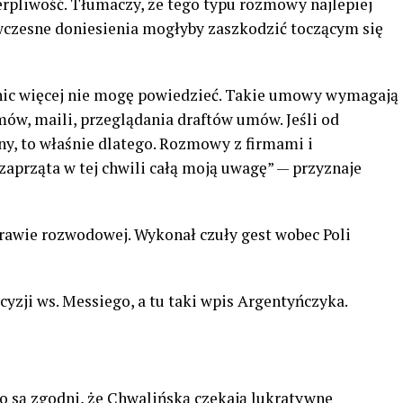
erpliwość. Tłumaczy, że tego typu rozmowy najlepiej
dwczesne doniesienia mogłyby zaszkodzić toczącym się
 nic więcej nie mogę powiedzieć. Takie umowy wymagają
zmów, maili, przeglądania draftów umów. Jeśli od
ny, to właśnie dlatego. Rozmowy z firmami i
zaprząta w tej chwili całą moją uwagę” — przyznaje
rawie rozwodowej. Wykonał czuły gest wobec Poli
zji ws. Messiego, a tu taki wpis Argentyńczyka.
o są zgodni, że Chwalińską czekają lukratywne