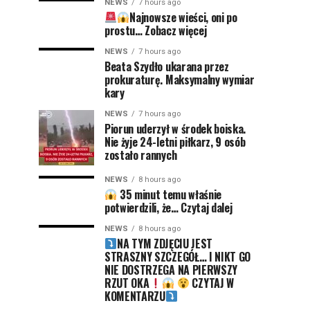
NEWS
7 hours ago
Najnowsze wieści, oni po
prostu… Zobacz więcej
NEWS
7 hours ago
Beata Szydło ukarana przez
prokuraturę. Maksymalny wymiar
kary
NEWS
7 hours ago
Piorun uderzył w środek boiska.
Nie żyje 24-letni piłkarz, 9 osób
zostało rannych
NEWS
8 hours ago
35 minut temu właśnie
potwierdzili, że… Czytaj dalej
NEWS
8 hours ago
NA TYM ZDJĘCIU JEST
STRASZNY SZCZEGÓŁ… I NIKT GO
NIE DOSTRZEGA NA PIERWSZY
RZUT OKA
CZYTAJ W
KOMENTARZU