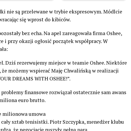
odki nie są przelewane w trybie ekspresowym. Módlcie
racając się wprost do kibiców.
pozostały bez echa. Na apel zareagowała firma Oshee,
 i przy okazji ogłosić początek współpracy. W
ała:
l. Dziś rezerwujemy miejsce w teamie Oshee. Niektóre
ę, że możemy wspierać Maję Chwalińską w realizacji
 YOUR DREAMS WITH OSHEE!”.
e problemy finansowe rozwiązał ostatecznie sam awans
 miliona euro brutto.
le milionowa umowa
cały sztab tenisistki. Piotr Szczypka, menedżer klubu
dza, że negocjacje ruszyły pełną parą.