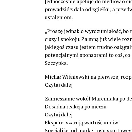
Jednocześnie apeluje do mediów o ci
prowadzić z dala od zgiełku, a prze
ustaleniom.
„Proszę jednak o wyrozumiałość, bo
ciszy i spokoju. Za mną już wiele ro
jakiegoś czasu jestem trudno osiągal
potencjalnymi sponsorami to coś, co 
Szczypka.
Michał Wiśniewski na pierwszej rozp
Czytaj dalej
Zamieszanie wokół Marciniaka po decy
Dosadna reakcja po meczu
Czytaj dalej
Eksperci szacują wartość umów
Specjaliści od marketingu sportoweg