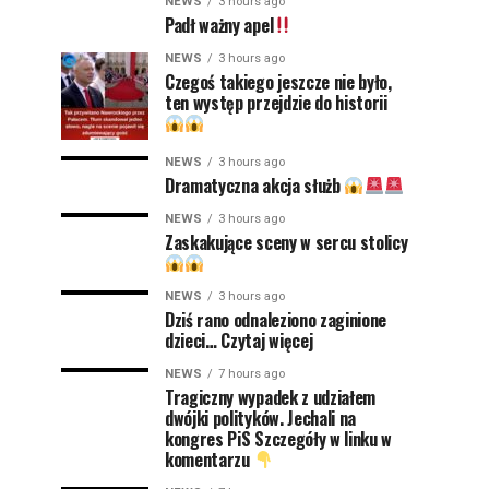
NEWS
3 hours ago
Padł ważny apel
NEWS
3 hours ago
Czegoś takiego jeszcze nie było,
ten występ przejdzie do historii
NEWS
3 hours ago
Dramatyczna akcja służb
NEWS
3 hours ago
Zaskakujące sceny w sercu stolicy
NEWS
3 hours ago
Dziś rano odnaleziono zaginione
dzieci… Czytaj więcej
NEWS
7 hours ago
Tragiczny wypadek z udziałem
dwójki polityków. Jechali na
kongres PiS Szczegóły w linku w
komentarzu