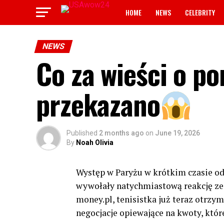
HOME
NEWS
CELEBRITY
NEWS
Co za wieści o po
przekazano
Published
2 months ago
on
June 19, 2026
By
Noah Olivia
Występ w Paryżu w krótkim czasie od
wywołały natychmiastową reakcję ze 
money.pl, tenisistka już teraz otrzy
negocjacje opiewające na kwoty, któr