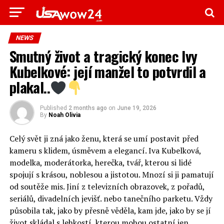
NEWS
Smutný život a tragický konec Ivy
Kubelkové: její manžel to potvrdil a
plakal..
Published
2 months ago
on
June 19, 2026
By
Noah Olivia
Celý svět ji zná jako ženu, která se umí postavit před
kameru s klidem, úsměvem a elegancí. Iva Kubelková,
modelka, moderátorka, herečka, tvář, kterou si lidé
spojují s krásou, noblesou a jistotou. Mnozí si ji pamatují
od soutěže mis. Jiní z televizních obrazovek, z pořadů,
seriálů, divadelních jevišť. nebo tanečního parketu. Vždy
působila tak, jako by přesně věděla, kam jde, jako by se jí
život skládal s lehkostí, kterou mohou ostatní jen