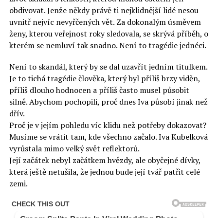
obdivovat. Jenže někdy právě ti nejklidnější lidé nesou
uvnitř nejvíc nevyřčených vět. Za dokonalým úsměvem
ženy, kterou veřejnost roky sledovala, se skrývá příběh, o
kterém se nemluví tak snadno. Není to tragédie jednéci.
Není to skandál, který by se dal uzavřít jedním titulkem.
Je to tichá tragédie člověka, který byl příliš brzy viděn,
příliš dlouho hodnocen a příliš často musel působit
silně. Abychom pochopili, proč dnes Iva působí jinak než
dřív.
Proč je v jejím pohledu víc klidu než potřeby dokazovat?
Musíme se vrátit tam, kde všechno začalo. Iva Kubelková
vyrůstala mimo velký svět reflektorů.
Její začátek nebyl začátkem hvězdy, ale obyčejné dívky,
která ještě netušila, že jednou bude její tvář patřit celé
zemi.