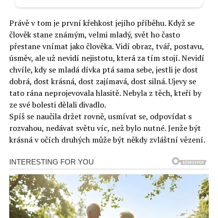
Právě v tom je první křehkost jejího příběhu. Když se
člověk stane známým, velmi mladý, svět ho často
přestane vnímat jako člověka. Vidí obraz, tvář, postavu,
úsměv, ale už nevidí nejistotu, která za tím stojí. Nevidí
chvíle, kdy se mladá dívka ptá sama sebe, jestli je dost
dobrá, dost krásná, dost zajímavá, dost silná. Ujevy se
tato rána neprojevovala hlasitě. Nebyla z těch, kteří by
ze své bolesti dělali divadlo.
Spíš se naučila držet rovně, usmívat se, odpovídat s
rozvahou, nedávat světu víc, než bylo nutné. Jenže být
krásná v očích druhých může být někdy zvláštní vězení.