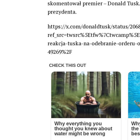
skomentował premier – Donald Tusk. 
prezydenta.
https://x.com/donaldtusk/status/20
ref_src=twsrc%5Etfw%7Ctwcamp%5E
reakcja-tuska-na-odebranie-orderu-
49269%2F