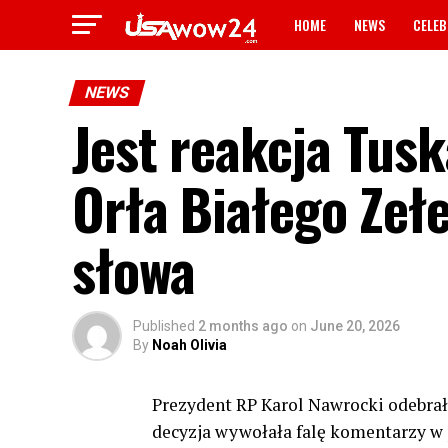
HOME
NEWS
CELEB
NEWS
Jest reakcja Tus
Orła Białego Ze
słowa
Published
2 months ago
on
June 20, 2026
By
Noah Olivia
Prezydent RP Karol Nawrocki odebra
decyzja wywołała falę komentarzy w p