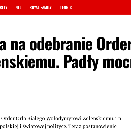
RITY
NFL
ROYAL FAMILY
TENNIS
ka na odebranie Orde
łenskiemu. Padły mo
ł Order Orła Białego Wołodymyrowi Zełenskiemu. Ta
olskiej i światowej polityce. Teraz postanowienie