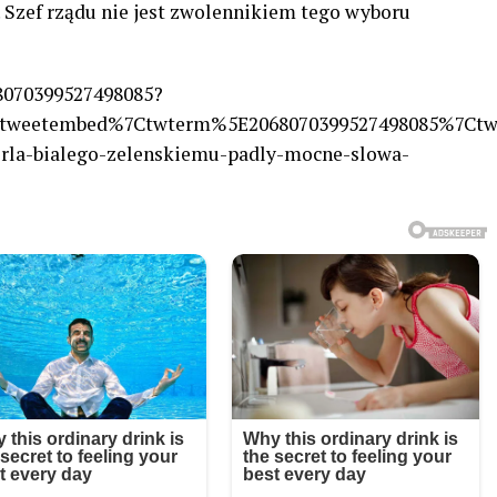
Szef rządu nie jest zwolennikiem tego wyboru
68070399527498085?
tweetembed%7Ctwterm%5E2068070399527498085%7Ctwgr
orla-bialego-zelenskiemu-padly-mocne-slowa-