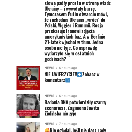
słowa padły prosto w stronę władz
Ukrainy – i wywołały burzę.
Tymczasem Putin otwarcie mówi,
że zachodnia Ukraina „wróci” do
Polski, Węgier i Rumunii. Rosja
przekazuje Iranowi zdjęcia
amerykańskich baz. A w Berlinie
21-latek wjechał w tłum. Jedna
osoba nie żyje. Co naprawdę
wydarzyło się w ostatnich
godzinach?
NEWS
6 hours ago
NIE UWIERZYCIE!!
Zobacz w
komentarz
NEWS
6 hours ago
Badania DNA potwierdziły czarny
scenariusz. Zaginiona Jowita
Zielińska nie żyje
NEWS
7 hours ago
Nie oglądaj, jeśli nie dasz rady