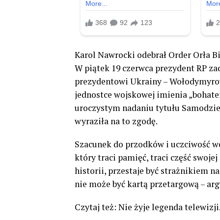
Karol Nawrocki odebrał Order Orła 
W piątek 19 czerwca prezydent RP za
prezydentowi Ukrainy – Wołodymyrow
jednostce wojskowej imienia „bohate
uroczystym nadaniu tytułu Samodzie
wyraziła na to zgodę.
Szacunek do przodków i uczciwość wo
który traci pamięć, traci część swoje
historii, przestaje być strażnikiem n
nie może być kartą przetargową – ar
Czytaj też: Nie żyje legenda telewiz