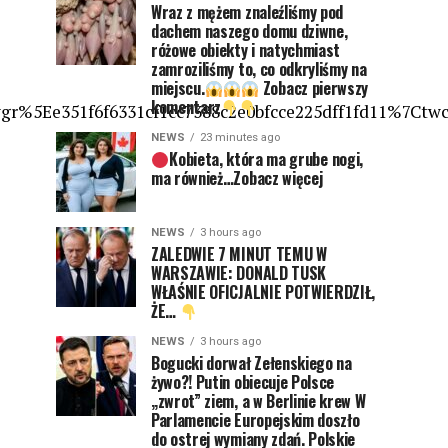
Wraz z mężem znaleźliśmy pod
dachem naszego domu dziwne,
różowe obiekty i natychmiast
zamroziliśmy to, co odkryliśmy na
miejscu.
Zobacz pierwszy
komentarz
%5Ee351f6f6331cf1cc7388c2e0bfcce225dff1fd11%7Ctw
NEWS
23 minutes ago
Kobieta, która ma grube nogi,
ma również…Zobacz więcej
NEWS
3 hours ago
ZALEDWIE 7 MINUT TEMU W
WARSZAWIE: DONALD TUSK
WŁAŚNIE OFICJALNIE POTWIERDZIŁ,
ŻE…
NEWS
3 hours ago
Bogucki dorwał Zełenskiego na
żywo?! Putin obiecuje Polsce
„zwrot” ziem, a w Berlinie krew W
Parlamencie Europejskim doszło
do ostrej wymiany zdań. Polskie