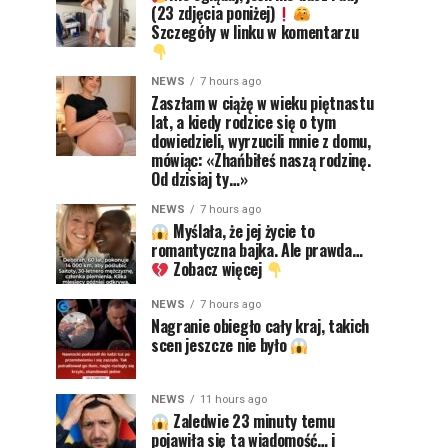
(23 zdjęcia poniżej)
Szczegóły w linku w komentarzu
NEWS
7 hours ago
Zaszłam w ciążę w wieku piętnastu
lat, a kiedy rodzice się o tym
dowiedzieli, wyrzucili mnie z domu,
mówiąc: «Zhańbiłeś naszą rodzinę.
Od dzisiaj ty…»
NEWS
7 hours ago
Myślała, że jej życie to
romantyczna bajka. Ale prawda…
Zobacz więcej
NEWS
7 hours ago
Nagranie obiegło cały kraj, takich
scen jeszcze nie było
NEWS
11 hours ago
Zaledwie 23 minuty temu
pojawiła się ta wiadomość… i