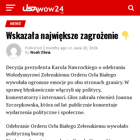
NEWS
Wskazała największe zagrożenie
Published
2 months ago
on
June 20, 2026
By
Noah Olivia
Decyzja prezydenta Karola Nawrockiego o odebraniu
Wołodymyrowi Zełenskiemu Orderu Orła Białego
wywołała ogromne emocje po obu stronach granicy. W
sprawę błyskawicznie włączyli się politycy,
komentatorzy i internauci. Głos zabrała również Joanna
Szczepkowska, która od lat publicznie komentuje
wydarzenia polityczne i społeczne.
Odebranie Orderu Orła Białego Zełenskiemu wywołało
polityczną burzę