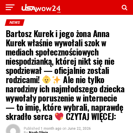
NEWS
Bartosz Kurek i jego żona Anna
Kurek właśnie wywołali szok w
mediach społecznościowych
niespodzianką, której nikt się nie
spodziewał — oficjalnie zostali
rodzicami!
Ale nie tylko
narodziny ich najmłodszego dziecka
wywołały poruszenie w internecie
— to imię, które wybrali, naprawdę
skradło serca
CZYTAJ WIĘCEJ:
Published
1 month ago
on
June 22, 2026
By
Noah Olivia