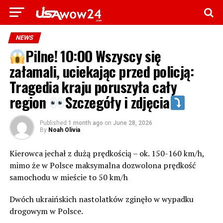
NEWS
Pilne! 1O:OO Wszyscy się
załamali, uciekając przed policją:
Tragedia kraju poruszyła cały
region
Szczegóły i zdjęcia
Published
1 month ago
on
June 28, 2026
By
Noah Olivia
Kierowca jechał z dużą prędkością – ok. 150-160 km/h,
mimo że w Polsce maksymalna dozwolona prędkość
samochodu w mieście to 50 km/h
Dwóch ukraińskich nastolatków zginęło w wypadku
drogowym w Polsce.