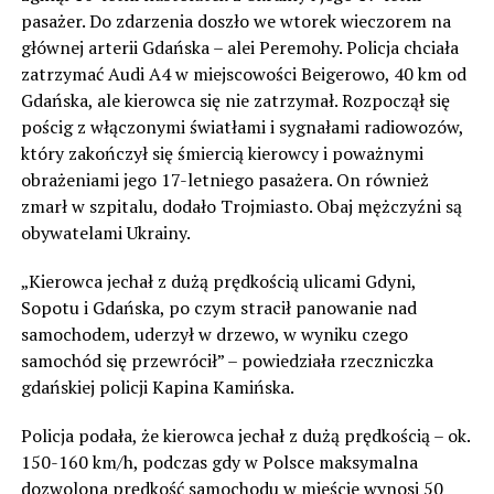
pasażer. Do zdarzenia doszło we wtorek wieczorem na
głównej arterii Gdańska – alei Peremohy. Policja chciała
zatrzymać Audi A4 w miejscowości Beigerowo, 40 km od
Gdańska, ale kierowca się nie zatrzymał. Rozpoczął się
pościg z włączonymi światłami i sygnałami radiowozów,
który zakończył się śmiercią kierowcy i poważnymi
obrażeniami jego 17-letniego pasażera. On również
zmarł w szpitalu, dodało Trojmiasto. Obaj mężczyźni są
obywatelami Ukrainy.
„Kierowca jechał z dużą prędkością ulicami Gdyni,
Sopotu i Gdańska, po czym stracił panowanie nad
samochodem, uderzył w drzewo, w wyniku czego
samochód się przewrócił” – powiedziała rzeczniczka
gdańskiej policji Kapina Kamińska.
Policja podała, że kierowca jechał z dużą prędkością – ok.
150-160 km/h, podczas gdy w Polsce maksymalna
dozwolona prędkość samochodu w mieście wynosi 50