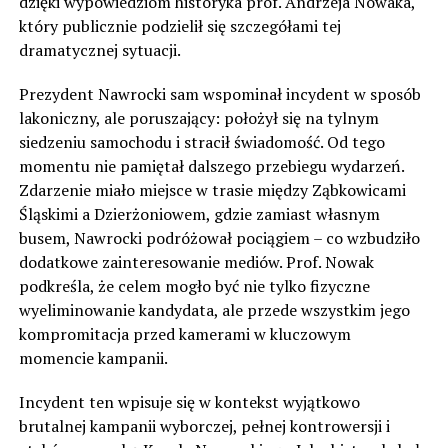
dzięki wypowiedziom historyka prof. Andrzeja Nowaka,
który publicznie podzielił się szczegółami tej
dramatycznej sytuacji.
Prezydent Nawrocki sam wspominał incydent w sposób
lakoniczny, ale poruszający: położył się na tylnym
siedzeniu samochodu i stracił świadomość. Od tego
momentu nie pamiętał dalszego przebiegu wydarzeń.
Zdarzenie miało miejsce w trasie między Ząbkowicami
Śląskimi a Dzierżoniowem, gdzie zamiast własnym
busem, Nawrocki podróżował pociągiem – co wzbudziło
dodatkowe zainteresowanie mediów. Prof. Nowak
podkreśla, że celem mogło być nie tylko fizyczne
wyeliminowanie kandydata, ale przede wszystkim jego
kompromitacja przed kamerami w kluczowym
momencie kampanii.
Incydent ten wpisuje się w kontekst wyjątkowo
brutalnej kampanii wyborczej, pełnej kontrowersji i