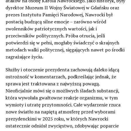
ataków na osobę Karola Nawrockiego. Jako historyk, były
dyrektor Muzeum II Wojny Światowej w Gdańsku oraz
prezes Instytutu Pamięci Narodowej, Nawrocki był
postacią budzącą silne emocje – zarówno wśród
zwolenników patriotycznych wartości, jak i
przeciwników politycznych. Próba otrucia, jeśli
potwierdzi się w pełni, mogłaby świadczyć o skrajnych
metodach walki politycznej, sięgających nawet po środki
zagrażające życiu.
Służby i otoczenie prezydenta zachowują daleko idącą
ostrożność w komentarzach, podkreślając jednak, że
sprawa jest traktowana z najwyższą powagą.
Nieoficjalnie mówi się o możliwych śladach substancji,
która wywołała gwałtowne reakcje organizmu, w tym
wymioty i utratę przytomności. Całe wydarzenie rzuca
nowe światło na napiętą atmosferę przed wyborami
prezydenckimi w 2025 roku, w których Nawrocki
ostatecznie odniósł zwycięstwo, zdobywając poparcie