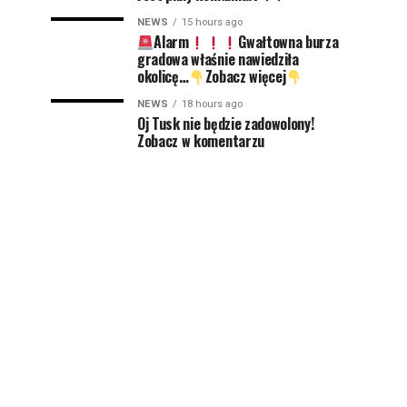
NEWS
15 hours ago
Alarm
Gwałtowna burza
gradowa właśnie nawiedziła
okolicę…
Zobacz więcej
NEWS
18 hours ago
Oj Tusk nie będzie zadowolony!
Zobacz w komentarzu