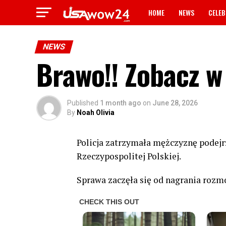
HOME
NEWS
CELEB
NEWS
Brawo!! Zobacz 
Published
1 month ago
on
June 28, 2026
By
Noah Olivia
Policja zatrzymała mężczyznę podej
Rzeczypospolitej Polskiej.
Sprawa zaczęła się od nagrania rozmo