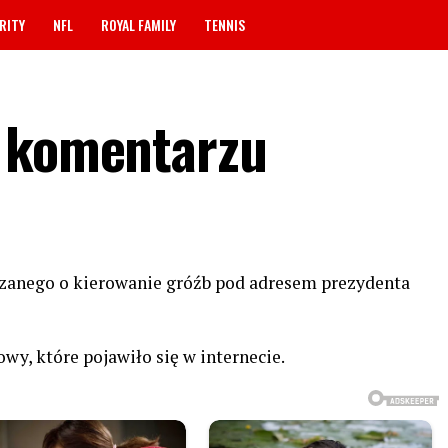
RITY
NFL
ROYAL FAMILY
TENNIS
w komentarzu
rzanego o kierowanie gróźb pod adresem prezydenta
wy, które pojawiło się w internecie.