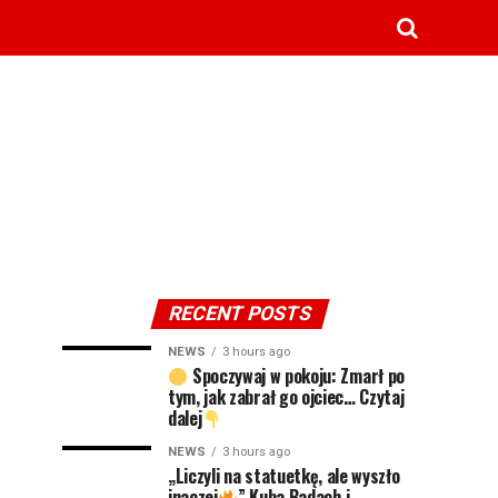
RECENT POSTS
NEWS
3 hours ago
Spoczywaj w pokoju: Zmarł po
tym, jak zabrał go ojciec… Czytaj
dalej
NEWS
3 hours ago
„Liczyli na statuetkę, ale wyszło
inaczej
” Kuba Badach i