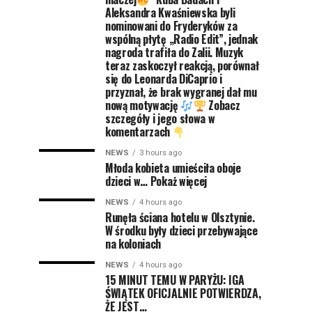
Aleksandra Kwaśniewska byli
nominowani do Fryderyków za
wspólną płytę „Radio Edit”, jednak
nagroda trafiła do Zalii. Muzyk
teraz zaskoczył reakcją, porównał
się do Leonarda DiCaprio i
przyznał, że brak wygranej dał mu
nową motywację
Zobacz
szczegóły i jego słowa w
komentarzach
NEWS
3 hours ago
Młoda kobieta umieściła oboje
dzieci w… Pokaż więcej
NEWS
4 hours ago
Runęła ściana hotelu w Olsztynie.
W środku były dzieci przebywające
na koloniach
NEWS
4 hours ago
15 MINUT TEMU W PARYŻU: IGA
ŚWIĄTEK OFICJALNIE POTWIERDZA,
ŻE JEST…