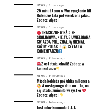
NEWS
4 hours ago
25 minut temu w Waszyngtonie Jill
Biden została potwierdzona jako…
Zobacz więcej
NEWS
5 hours ago
TRAGICZNE WIEŚCI ZE
SKOLIMOWA, NIE ŻYJE UWIELBIANA
GWIAZDA PRL. ZNAŁ JĄ NIEMAL
KAŻDY POLAK
CZYTAJ W
KOMENTARZU
NEWS
11 hours ago
Z ostatniej chwili! Zobacz w
komentarzu
NEWS
14 hours ago
Młoda kobieta poślubiła milionera
A następnego dnia on… To, co
się stało, zmieniło wszystko
Zobacz więcej
NEWS
14 hours ago
Jest pilny komunikat ⬇⬇