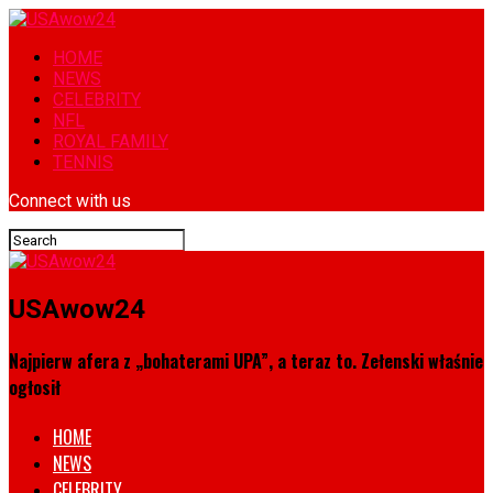
HOME
NEWS
CELEBRITY
NFL
ROYAL FAMILY
TENNIS
Connect with us
USAwow24
Najpierw afera z „bohaterami UPA”, a teraz to. Zełenski właśnie
ogłosił
HOME
NEWS
CELEBRITY