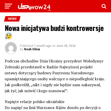
NEWS
Nowa inicjatywa budzi kontrowersje
Published
1 month ago
on
June 28, 2026
By
Noah Olivia
Podczas obchodów Dnia Ukrainy prezydent Wołodymyr
Zełenski przedstawił w Radzie Najwyższej projekt
ustawy dotyczący budowy Panteonu Narodowego
upamiętniającego osoby walczące o niepodległość kraju.
Jak podkreślił, „nikt i nigdy nie będzie nam nakazywał,
jak żyć, jak mówić i kogo szanować”.
Napięte relacje polsko-ukraińskie
Do napięć na linii Warszawa-Kijów doszło po decyzji o