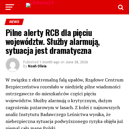
NEWS
Pilne alerty RCB dla pięciu
województw. Służby alarmują,
sytuacja jest dramatyczna
Published
1 month ago
on
June 28, 2026
By
Noah Olivia
W związku z ekstremalną falą upałów, Rządowe Centrum
Bezpieczeństwa rozesłało w niedzielę pilne wiadomości
ostrzegawcze do mieszkańców części pięciu
województw. Służby alarmują o krytycznym, dużym
zagrożeniu pożarowym w lasach. Z kolei z najnowszych
analiz Instytutu Badawczego Leśnictwa wynika, że
niebezpieczna sytuacja podwyższonego ryzyka objęła już
niemal całą mapę Polski.